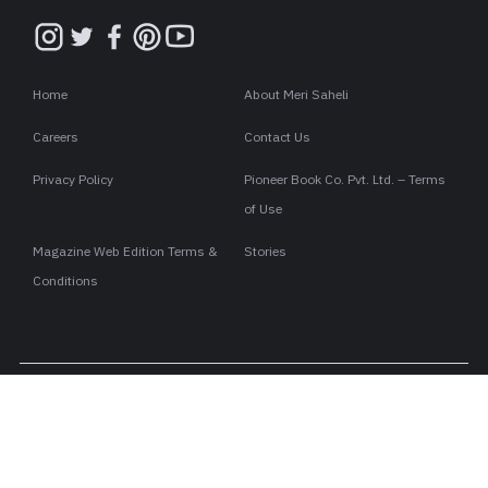
Home
About Meri Saheli
Careers
Contact Us
Privacy Policy
Pioneer Book Co. Pvt. Ltd. – Terms
of Use
Magazine Web Edition Terms &
Stories
Conditions
Copyright ©2026 . All rights are reserved to Meri Saheli.