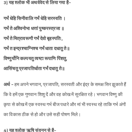
3) यह श्‍लोक भी अथर्ववेद से लिया गया है-
गर्भं धेहि सिनीवालि गर्भं धेहि सरस्वति ।
गर्भं ते अश्‍विनोभा धत्तां पुष्करस्त्रजा ॥
गर्भं ते मित्रावरूणौ गर्भं देवो बृहस्पति:,
गर्भं त इन्द्रश्‍चाग्निश्‍च गर्भं धाता दधातु ते॥
विष्णुर्योनि कल्पयतु त्वष्टा रूपाणि पिंशतु,
आसिंचतु प्रजापतिर्धाता गर्भं दधातु ते॥
अर्थ -
हम अपने भगवान, प्रजापति, सरस्वती और इंद्र के समक्ष सिर झुकाते हैं
कि वे हमें एक गुणवान शिशु दें और वह कोख में सुरक्षित रहे। भगवान विष्णु की
कृपा से कोख में एक स्वस्थ गर्भ बीज पधारे और मां भी स्वस्थ रहे ताकि गर्भ अंगों
का विकास ठीक से हो और उसे सही पोषण मिले।
4) यह श्‍लोक ऋषि संवनन से है-