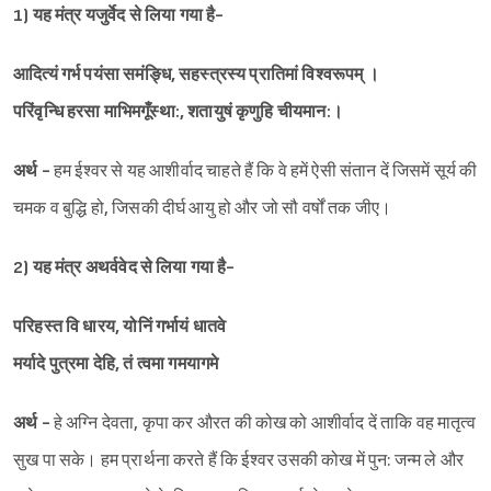
1) यह मंत्र यजुर्वेद से लिया गया है-
आदित्यं गर्भ पयंसा समंङ्धि, सहस्त्रस्य प्रातिमां विश्‍वरूपम् ।
परिंवृन्धि हरसा माभिमगूँस्था:, शतायुषं कृणुहि चीयमान:।
अर्थ -
हम ईश्‍वर से यह आशीर्वाद चाहते हैं कि वे हमें ऐसी संतान दें जिसमें सूर्य की
चमक व बुद्धि हो, जिसकी दीर्घ आयु हो और जो सौ वर्षों तक जीए।
Sign in
2) यह मंत्र अथर्ववेद से लिया गया है-
परिहस्त वि धारय, योनिं गर्भायं धातवे
मर्यादे पुत्रमा देहि, तं त्वमा गमयागमे
अर्थ -
हे अग्नि देवता, कृपा कर औरत की कोख को आशीर्वाद दें ताकि वह मातृत्व
सुख पा सके। हम प्रार्थना करते हैं कि ईश्‍वर उसकी कोख में पुन: जन्म ले और