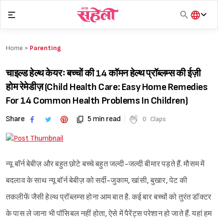
Skip
to
content
हिंदी
English
Home >
Parenting
मराठी
चाइल्ड हेल्थ केयरः बच्चों की 14 कॉमन हेल्थ प्रॉब्लम्स की ईज़ी
होम रेमेडीज़ (Child Health Care: Easy Home Remedies
For 14 Common Health Problems In Children)
Share
5 min read
0
Claps
न्यू बॉर्न बेबीज़ और बहुत छोटे बच्चे बहुत जल्दी-जल्दी बीमार पड़ते हैं. मौसम में
बदलाव के साथ न्यू बॉर्न बेबीज़ को सर्दी-जुकाम, खांसी, बुखार, पेट की
तकलीफें जैसी हेल्थ प्रॉब्लम्स होना आम बात है. कई बार बच्चों को तुरंत डॉक्टर
के पास ले जाना भी पॉसिबल नहीं होता, ऐसे में पैरेंट्स परेशान हो जाते हैं. यहां हम