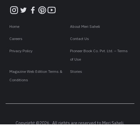
Home
About Meri Saheli
Careers
Contact Us
Privacy Policy
Pioneer Book Co. Pvt. Ltd. – Terms
of Use
Magazine Web Edition Terms &
Stories
Conditions
Copyright ©2026 . All rights are reserved to Meri Saheli.