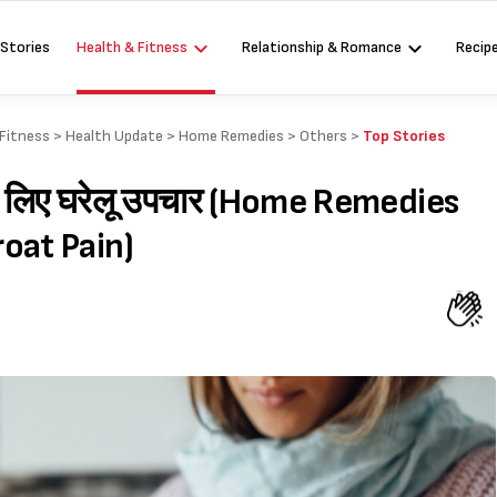
 Stories
Health & Fitness
Relationship & Romance
Recip
 Fitness
>
Health Update
>
Home Remedies
>
Others
>
Top Stories
त के लिए घरेलू उपचार (Home Remedies
oat Pain)