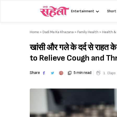
Skip
to
Entertainment
Short
content
Home >
Dadi Ma Ka Khazana
>
Family Health
>
Health &
खांसी और गले के दर्द से राह
to Relieve Cough and Thr
Share
5 min read
1
Claps