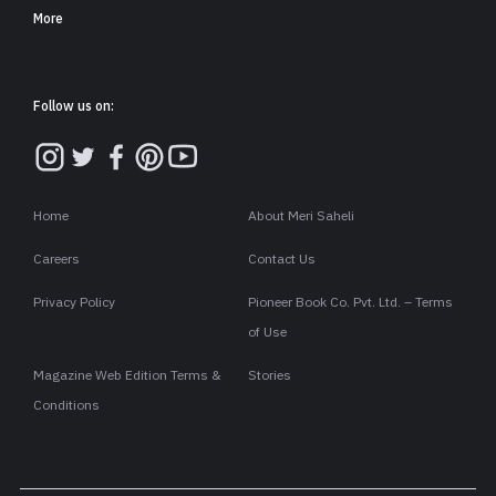
डिटॉक्सिफाइंग गुण पाए जाते हैं. नीम के पत्ते,
फूल, छाल व तेल सभी औषधीय गुणों से भरपूर
होते हैं. यह पाचन संबंधी समस्याओं, त्वचा
रोग, डायबिटीज़ में बेहद उपयोगी हैं. शरीर को
प्राकृतिक रूप से डिटॉक्स करते हैं. यह घाव
भरने, चर्म रोगों के उपचार, लिवर से लेकर
हृदय तक की समस्याओं को ठीक करने में
उपयोगी है.
घरेलू नुस्ख़े
* सर्दी-जुकाम, खांसी, अस्थमा जैसी समस्याओं में नीम के पत्तों का काढ़ा लेना
लाभदायक होता है.
* गैस, कब्ज़ व दस्त को दूर करने में मदद करता है. इसके पत्तों का रस पीने से
पेट साफ़ रहता है और पाचन तंत्र भी मज़बूत बनता है.