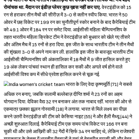
वनडे जीतने के बाद भारतीय खिलाड़ियों का दमखम देखने लायक था. मैच बेहद
रोमांचक था. मैदान पर इंडीज़ प्लेयर कुछ ख़ास नहीं कर पाए.
वेस्टइंडीज को 15
रन से हराकर तीन मैचों की सीरीज़ में 3-0 से क्लीन स्वीप किया. भारत ने 50
ओवर में छह विकेट पर 199 रन का चुनौतीपूर्ण स्कोर बनाने के बाद कैरेबियाई टीम
को 49.1 ओवर में 184 रन पर समेट दिया. आईसीसी महिला चैम्पियनशिप के
तहत भारतीय महिला क्रिकेट टीम ने वेस्टइंडीज़ को बुधवार को खेले गए तीसरे
और अंतिम मैच में 15 रनों से हरा दिया. इस जीत के साथ भारतीय टीम ने तीन मैचों
की शृंखला 3-0 से अपने नाम कर ली. हालांकि इस जीत के बावजूद भारतीय टीम
आईसीसी चैम्पियनशिप की अंकतालिका में 18 मैचों में 9 जीत हासिल करते हुए
19 अंक लेकर पांचवां स्थान ही हासिल कर सकी और अगले वर्ष होने वाले
आईसीसी विश्व कप में सीधे प्रवेश हासिल करने से चूक गई.
भारत के लिए वेदा कृष्णमूर्ति (71) ने सबसे
अधिक रन बनाए, जबकि सलामी बल्लेबाज़ दीप्ति शर्मा ने 23 रनों का अहम
योगदान दिया. देविका वैद्य 32 रन बनाकर अंत तक नाबाद रहीं. भारत की ओर से
एकमात्र छक्का झूलन गोस्वामी (18) ने लगाया. भारत से मिले लक्ष्य का पीछा
करने उतरी वेस्टइंडीज़ की टीम को केसिया नाइट (55) ने और हैली मैथ्यू (44) ने
अच्छी शुरुआत दिलाई. कैरेबियाई टीम एक समय पांच विकेट पर 166 रन बना
चुकी थी और उसे आख़िरी की 32 गेंदों में स़िर्फ 34 रन चाहिए थे, लेकिन राजेश्‍वरी