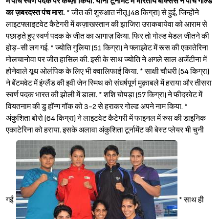
में पांच स्वर्ण पदक पर कब्ज़ा किया. यानी टूर्नामेंट में भारतीय बॉक्सर्स ने पांच गोल्ड
का ज़बरदस्त पंच मारा.
* जीत की शुरुआत नीतू (48 किग्रा) से हुई, जिन्होंने
लाइटफ्लाइटवेट कैटेगरी में कज़ाखस्तान की झाजिरा उराकबायेवा को आराम से
पछाड़ते हुए स्वर्ण पदक के जीत का आगाज़ किया. फिर तो गोल्ड मेडल जीतने की
होड़-सी लग गई. * ज्योति गुलिया (51 किग्रा) ने फ्लाइवेट में रूस की एकातेरिना
मोलचानोवा पर जीत हासिल की. इसी के साथ ज्योति ने अगले साल अर्जेटीना में
होनेवाले यूथ ओलंपिक के लिए भी क्वालिफाई किया. * साक्षी चौधरी (54 किग्रा)
ने बेंटमवेट में इंग्लैंड की इवी जेन स्मिथ को संघर्षपूर्ण मुक़ाबले में हराया और तीसरा
स्वर्ण पदक भारत की झोली में डाला. * शशि चोपड़ा (57 किग्रा) ने फीदरवेट में
वियतनाम की डु हॉन्ग गॉक को 3-2 से हराकर गोल्ड अपने नाम किया. *
अंकुशिता बोरो (64 किग्रा) ने लाइटवेट कैटेगरी में फाइनल में रुस की डाइनिक
एकाटेरिना को हराया. इसके अलावा अंकुशिता टूर्नामेंट की बेस्ट प्लेयर भी चुनी
गईं.
* साथ ही