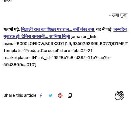
बेस्ट!
- ऊषा गुप्ता
यह भी पढ़े:
मिताली राज का शिखर पर राज… बनीं नंबर वन!
यह भी पढ़े:
जन्मदिन
मुबारक हो! टेनिस सनसनी… सानिया मिर्ज़ा
[amazon_link
asins='B000LOF6CW,B06XSDTJ19,9350293366,B077QD1MP2'
template='ProductCarousel' store='pbc02-21'
marketplace='IN' link_id='952847c8-d362-11e7-ae7e-
59d3809ca010']
Share this article