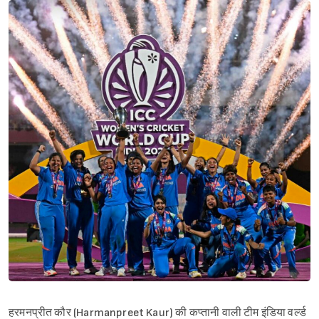
हरमनप्रीत कौर (Harmanpreet Kaur) की कप्तानी वाली टीम इंडिया वर्ल्ड