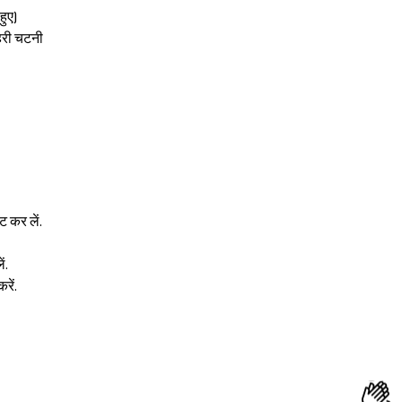
हुए)
हरी चटनी
 कर लें.
ं.
रें.