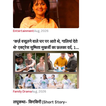
Entertainment
Aug, 2026
‘कर्ज़ वसूलने वाले घर पर आते थे, गालियां देते
थे’ एक्ट्रेस सुष्मिता मुखर्जी का छलका दर्द, 1
करोड़ का कर्ज उतारने के लिए करनी पड़ी थी
C ग्रेड फिल्में, बोलीं- ‘मैंने अपनी आत्मा बेच दी
थी’ (‘I Sold My Soul’ Actress
Sushmita Mukherjee Recalls Doing
C-Grade Films To Pay Loan)
Family Drama
Aug, 2026
लघुकथा- किरकिरी (Short Story-