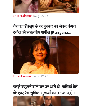
Entertainment
Aug, 2026
नेशनल हैंडलूम डे पर बुनकर को लेकर कंगना
रनौत की सराहनीय अपील (Kangana
Ranaut’s Commendable Appeal
Regarding Weavers On National
Handloom Day)
Entertainment
Aug, 2026
‘कर्ज़ वसूलने वाले घर पर आते थे, गालियां देते
थे’ एक्ट्रेस सुष्मिता मुखर्जी का छलका दर्द, 1
करोड़ का कर्ज उतारने के लिए करनी पड़ी थी
C ग्रेड फिल्में, बोलीं- ‘मैंने अपनी आत्मा बेच दी