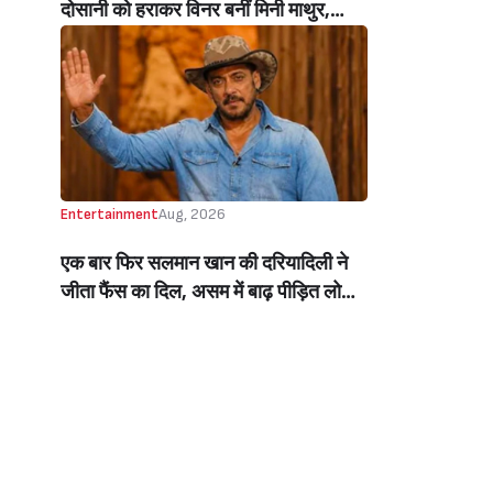
दोसानी को हराकर विनर बनीं मिनी माथुर,
इनाम में मिले 50 लाख रुपये और चमचमाती ही
ट्रॉफी (Mini Mathur Lifts Trophy
Beats Aly Goni And Ruhee Dosani)
Entertainment
Aug, 2026
एक बार फिर सलमान खान की दरियादिली ने
जीता फैंस का दिल, असम में बाढ़ पीड़ित लोगों
की मदद के लिए सलमान ने मिलाया NGO से
हाथ, बेघर लोगों के लिए बनवाएंगे 500 घर
(Salman Khan In Collaboration With
An NGO Will Builds Homes For 500
Flood Affected People In Assam)