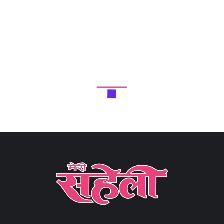
Next Article
नेशनल हैंडलूम डे पर बुनकर को लेकर कंगना रनौत की सराहनीय
अपील (Kangana Ranaut’s commendable appeal
regarding weavers on National Handloom Day)
Share
5 min read
0
Claps