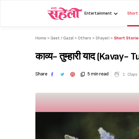
Skip
to
Entertainment
Short
content
Home >
Geet / Gazal
>
Others
>
Shayeri
>
Short Storie
काव्य- तुम्हारी याद (Kavay-
Share
5 min read
1
Claps