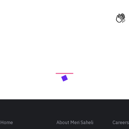
Home
About Meri Saheli
Career