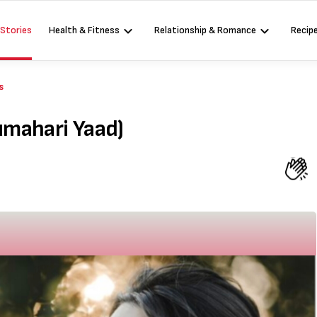
 Stories
Health & Fitness
Relationship & Romance
Recip
s
 Tumahari Yaad)