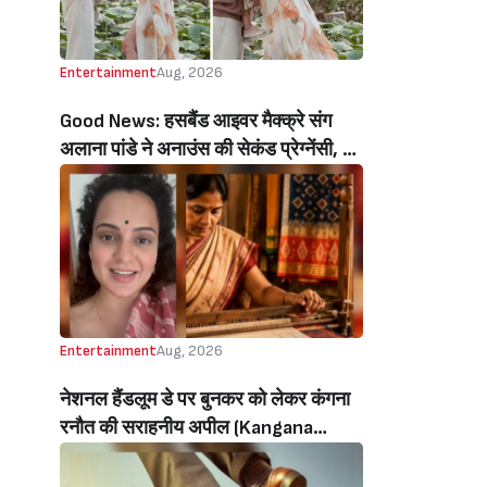
Entertainment
Aug, 2026
Good News: हसबैंड आइवर मैक्क्रे संग
अलाना पांडे ने अनाउंस की सेकंड प्रेग्नेंसी, बेटे
रिवर संग शेयर किया क्यूटेस्ट वीडियो
(Alanna Panday Announces Second
Pregnancy With Husband Ivor
Mccray, Shares Cutest Video With
Son River)
Entertainment
Aug, 2026
नेशनल हैंडलूम डे पर बुनकर को लेकर कंगना
रनौत की सराहनीय अपील (Kangana
Ranaut’s Commendable Appeal
Regarding Weavers On National