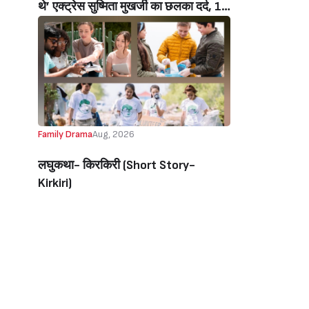
थे’ एक्ट्रेस सुष्मिता मुखर्जी का छलका दर्द, 1
करोड़ का कर्ज उतारने के लिए करनी पड़ी थी
C ग्रेड फिल्में, बोलीं- ‘मैंने अपनी आत्मा बेच दी
थी’ (‘I Sold My Soul’ Actress
Sushmita Mukherjee Recalls Doing
C-Grade Films To Pay Loan)
Family Drama
Aug, 2026
लघुकथा- किरकिरी (Short Story-
Kirkiri)