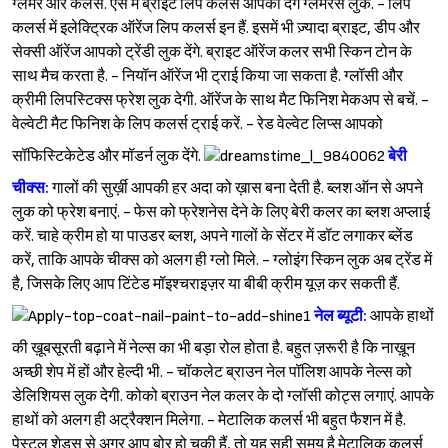
ग्लैमर और कलर्स. ऐसे में ब्राइट लिप कलर्स आपको देंगे ग्लैमरस लुक. - लिप
कलर्स में इलेक्ट्रिक ऑरेंज लिप कलर्स इन हैं. इसमें भी ज़्यादा ब्राइट, डीप और
सेक्सी ऑरेंज आपको ट्रेंडी लुक देंगे. ब्राइट ऑरेंज कलर सभी स्किन टोन के
साथ मैच करता है. - नियॉन ऑरेंज भी ट्राई किया जा सकता है. ग्लॉसी और
क्रीमी लिपस्टिक्स फ्रेश लुक देगी. ऑरेंज के साथ मैट फिनिश मेकअप से बचें. -
वेल्वेटी मैट फिनिश के लिप कलर्स ट्राई करें. - रेड वेल्वेट लिप्स आपको
सॉफिस्टिकेटेड और मॉडर्न लुक देंगे.
बेरी
चीक्स:
गालों की सुर्ख़ी आपकी हर अदा को ख़ास बना देती है. ब्लश ऑन से अपने
लुक को फ्रेश बनाएं. - फेस को फ्रेशनेस देने के लिए बेरी कलर का ब्लश अप्लाई
करें. चाहे क्रीम हो या पाउडर ब्लश, अपने गालों के सेंटर में डॉट लगाकर ब्लेंड
करें, ताकि आपके चीक्स को अलग ही ग्लो मिले. - ग्लोइंग स्किन लुक अब ट्रेंड में
है, जिसके लिए आप टिंटेड मॉइश्‍चराइज़र या बीबी क्रीम यूज़ कर सकती हैं.
Sign in
नेल ब्यूटी:
आपके हाथों
की ख़ूबसूरती बढ़ाने में नेल्स का भी बड़ा रोल होता है. बहुत ज़रूरी है कि नाख़ून
अच्छी शेप में हों और हेल्दी भी. - चॉकलेट ब्राउन नेल पॉलिश आपके नेल्स को
डेलिशियस लुक देगी. कोको ब्राउन नेल कलर के दो ग्लॉसी कोट्स लगाएं. आपके
हाथों को अलग ही अट्रैक्शन मिलेगा. - मेटालिक कलर्स भी बहुत फैशन में है.
पेस्टल शेड्स से अगर आप बोर हो चुकी हैं, तो यह सही समय है मेटालिक कलर्स