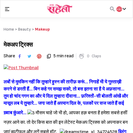
Skip
to
content
हिंदी
English
Home >
Beauty
>
Makeup
मराठी
मेकअप ट्रिक्स
Share
5 min read
0
Claps
लबों से मुमकिन नहीं कि तुम्हारे हुस्न की तारीफ़ करूं... निगाहें भी ये गुस्ताख़ी
करने से डरती हैं... बिन कहे गर समझ सको, तो बस इतना सा है ये अफ़साना...
तुम हो चांद गगन का और ये दिल तुम्हारा दीवाना... फ़रिश्तों-सी बोलती आंखें और
मासूम लब ये तुम्हारे... जगा जाते हैं अरमान दिल के, पलकों पर सज जाते हैं कई
ख़्वाब कुंआरे...
मौसम चाहे जो भी हो, आपका हक़ बनता है हमेशा सबसे हसीं
नज़र आने का. तो देर किस बात की इन लेटेस्ट मेकअप ट्रिक्स को अपनाकर बन
जाएं ब्यूटीफुल और लगें सबसे हॉट.
ब्लिंग