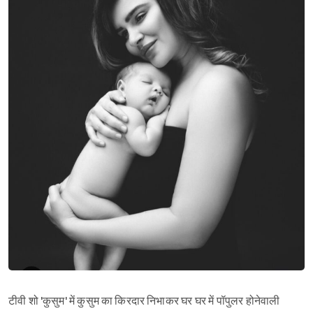
टीवी शो 'कुसुम' में कुसुम का किरदार निभाकर घर घर में पॉपुलर होनेवाली