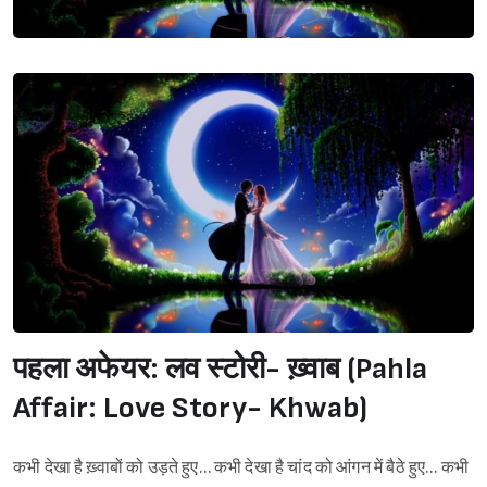
पहला अफेयर: लव स्टोरी- ख़्वाब (Pahla
Affair: Love Story- Khwab)
कभी देखा है ख़्वाबों को उड़ते हुए… कभी देखा है चांद को आंगन में बैठे हुए… कभी