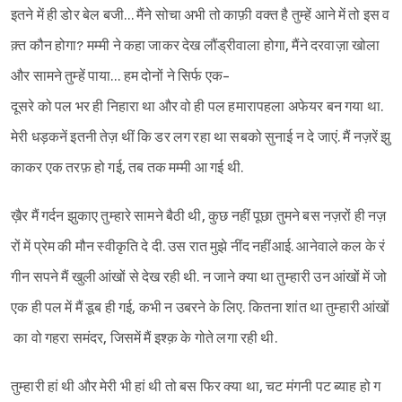
इतने में ही डोर बेल बजी… मैंने सोचा अभी तो काफ़ी वक्त है तुम्हें आने में तो इस व
क़्त कौन होगा? मम्मी ने कहा जाकर देख लौंड्रीवाला होगा, मैंने दरवाज़ा खोला
और सामने तुम्हें पाया… हम दोनों ने सिर्फ एक-
दूसरे को पल भर ही निहारा था और वो ही पल हमारापहला अफेयर बन गया था.
मेरी धड़कनें इतनी तेज़ थीं कि डर लग रहा था सबको सुनाई न दे जाएं. मैं नज़रें झु
काकर एक तरफ़ हो गई, तब तक मम्मी आ गई थी.
ख़ैर मैं गर्दन झुकाए तुम्हारे सामने बैठी थी, कुछ नहीं पूछा तुमने बस नज़रों ही नज़
रों में प्रेम की मौन स्वीकृति दे दी. उस रात मुझे नींद नहींआई. आनेवाले कल के रं
गीन सपने मैं खुली आंखों से देख रही थी. न जाने क्या था तुम्हारी उन आंखों में जो
एक ही पल में मैं डूब ही गई, कभी न उबरने के लिए. कितना शांत था तुम्हारी आंखों
का वो गहरा समंदर, जिसमें मैं इश्क़ के गोते लगा रही थी.
तुम्हारी हां थी और मेरी भी हां थी तो बस फिर क्या था, चट मंगनी पट ब्याह हो ग