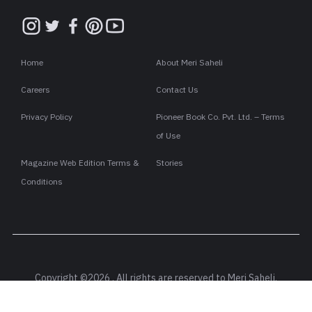
Home
About Meri Saheli
Careers
Contact Us
Privacy Policy
Pioneer Book Co. Pvt. Ltd. – Terms
of Use
Magazine Web Edition Terms &
Stories
Conditions
Copyright ©2026 . All rights are reserved to Meri Saheli.