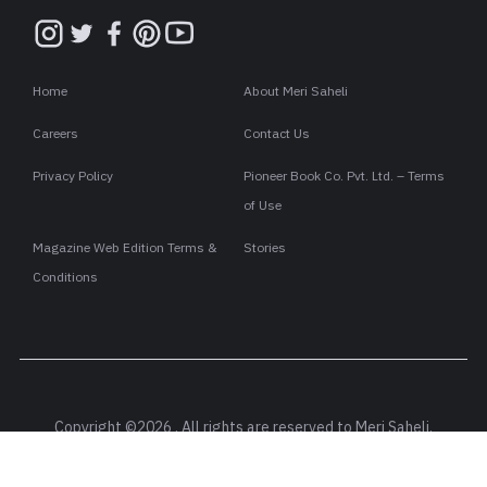
Home
About Meri Saheli
Careers
Contact Us
Privacy Policy
Pioneer Book Co. Pvt. Ltd. – Terms
of Use
Magazine Web Edition Terms &
Stories
Conditions
Copyright ©2026 . All rights are reserved to Meri Saheli.