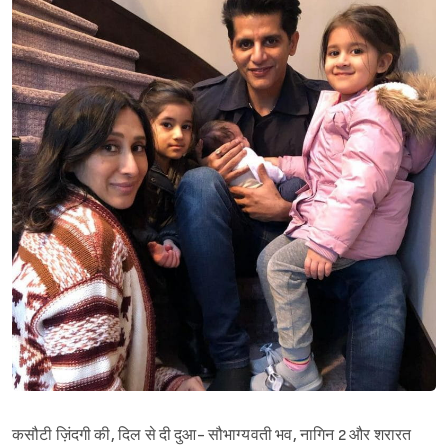
कसौटी ज़िंदगी की, दिल से दी दुआ- सौभाग्यवती भव, नागिन 2 और शरारत