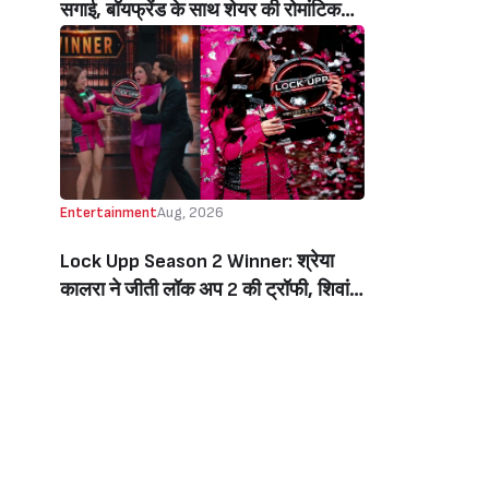
सगाई, बॉयफ्रेंड के साथ शेयर की रोमांटिक
तस्वीरें, लिखा इमोशनल नोट (Jiya Shankar
Gets Engaged To Boyfriend Kaaran
Dhanak, Shares Dreamy Photos
From The Proposal, Writes
Emotional Note)
Entertainment
Aug, 2026
Lock Upp Season 2 Winner: श्रेया
कालरा ने जीती लॉक अप 2 की ट्रॉफी, शिवांगी
जोशी को 7 वोटों से हराकर बनीं विनर, जीती 1
करोड़ की प्राइज मनी (Lock Upp Season
2 Winner: Shreya Kalra Wins The
Show, Beats Shivangi Joshi By 7
Votes, Takes Home Rs 1 Crore)