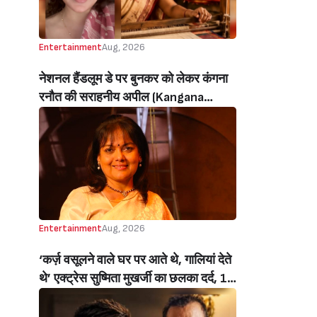
Entertainment
Aug, 2026
नेशनल हैंडलूम डे पर बुनकर को लेकर कंगना
रनौत की सराहनीय अपील (Kangana
Ranaut’s Commendable Appeal
Regarding Weavers On National
Handloom Day)
Entertainment
Aug, 2026
‘कर्ज़ वसूलने वाले घर पर आते थे, गालियां देते
थे’ एक्ट्रेस सुष्मिता मुखर्जी का छलका दर्द, 1
करोड़ का कर्ज उतारने के लिए करनी पड़ी थी
C ग्रेड फिल्में, बोलीं- ‘मैंने अपनी आत्मा बेच दी