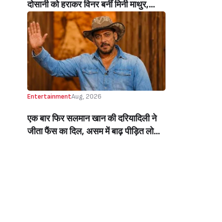
दोसानी को हराकर विनर बनीं मिनी माथुर,
इनाम में मिले 50 लाख रुपये और चमचमाती ही
ट्रॉफी (Mini Mathur Lifts Trophy
Beats Aly Goni And Ruhee Dosani)
Entertainment
Aug, 2026
एक बार फिर सलमान खान की दरियादिली ने
जीता फैंस का दिल, असम में बाढ़ पीड़ित लोगों
की मदद के लिए सलमान ने मिलाया NGO से
हाथ, बेघर लोगों के लिए बनवाएंगे 500 घर
(Salman Khan In Collaboration With
An NGO Will Builds Homes For 500
Flood Affected People In Assam)