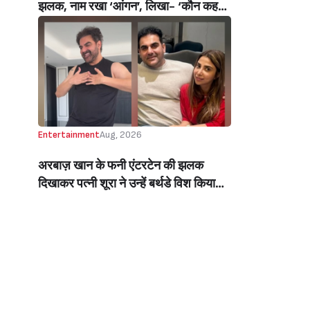
झलक, नाम रखा ‘आंगन’, लिखा- ‘कौन कहता
है सपने पूरे नहीं होते’ (Manisha Rani
Shares Glimpse Of Her Luxurious
New House In Mumbai, Names It
‘Aangan’, Says- ‘Who Says Dreams
Don’t Come True?’)
Entertainment
Aug, 2026
अरबाज़ खान के फनी एंटरटेन की झलक
दिखाकर पत्नी शूरा ने उन्हें बर्थडे विश किया
(Arbaaz Khan’s Wife, Sshura,
Wished Him A Happy Birthday By
Sharing A Glimpse Of His Fun,
Entertaining Side)