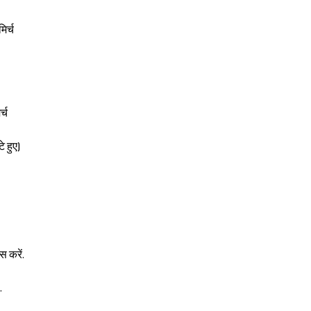
िर्च
्च
े हुए)
 करें.
.