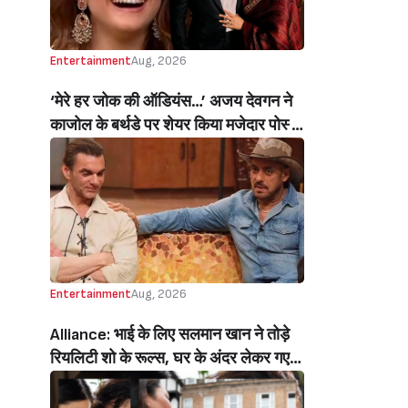
Entertainment
Aug, 2026
‘मेरे हर जोक की ऑडियंस…’ अजय देवगन ने
काजोल के बर्थडे पर शेयर किया मजेदार पोस्ट,
हंसती-ठहाका लगाती काजोल पर लुटाया प्यार
(My Best Joke Has Had The Same
Audience’ Ajay Devgn’s Heartfelt
Birthday Wish Melts Kajol’s Fans)
Entertainment
Aug, 2026
Alliance: भाई के लिए सलमान खान ने तोड़े
रियलिटी शो के रूल्स, घर के अंदर लेकर गए
मोबाइल, सोहेल खान हुए इमोशनल (Salman
Khan Break Rules Bring Mobile