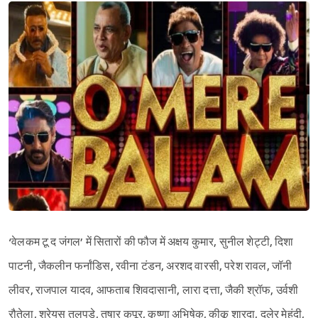
‘वेलकम टू द जंगल’ में सितारों की फौज में अक्षय कुमार, सुनील शेट्टी, दिशा
पाटनी, जैकलीन फर्नांडिस, रवीना टंडन, अरशद वारसी, परेश रावल, जॉनी
लीवर, राजपाल यादव, आफताब शिवदासानी, लारा दत्ता, जैकी श्रॉफ, उर्वशी
रौतेला, श्रेयस तलपड़े, तुषार कपूर, कृष्णा अभिषेक, कीकू शारदा, दलेर मेहंदी,