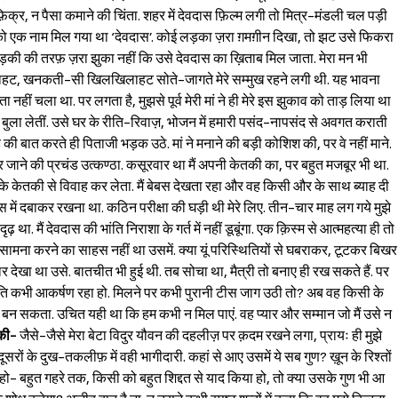
ी फ़िक्र, न पैसा कमाने की चिंता. शहर में देवदास फ़िल्म लगी तो मित्र-मंडली चल पड़ी
सबको एक नाम मिल गया था ‘देवदास’. कोई लड़का ज़रा ग़मग़ीन दिखा, तो झट उसे फिकरा
 लड़की की तरफ़ ज़रा झुका नहीं कि उसे देवदास का ख़िताब मिल जाता. मेरा मन भी
ुराहट, खनकती-सी खिलखिलाहट सोते-जागते मेरे सम्मुख रहने लगी थी. यह भावना
ा नहीं चला था. पर लगता है, मुझसे पूर्व मेरी मां ने ही मेरे इस झुकाव को ताड़ लिया था
 बुला लेतीं. उसे घर के रीति-रिवाज़, भोजन में हमारी पसंद-नापसंद से अवगत कराती
ाह की बात करते ही पिताजी भड़क उठे. मां ने मनाने की बड़ी कोशिश की, पर वे नहीं माने.
ाने की प्रचंड उत्कण्ठा. कसूरवार था मैं अपनी केतकी का, पर बहुत मजबूर भी था.
करके केतकी से विवाह कर लेता. मैं बेबस देखता रहा और वह किसी और के साथ ब्याह दी
तस में दबाकर रखना था. कठिन परीक्षा की घड़ी थी मेरे लिए. तीन-चार माह लग गये मुझे
ढ़ था. मैं देवदास की भांति निराशा के गर्त में नहीं डूबूंगा. एक क़िस्म से आत्महत्या ही तो
Sign in
 सामना करने का साहस नहीं था उसमें. क्या यूं परिस्थितियों से घबराकर, टूटकर बिखर
देखा था उसे. बातचीत भी हुई थी. तब सोचा था, मैत्री तो बनाए ही रख सकते हैं. पर
प्रति कभी आकर्षण रहा हो. मिलने पर कभी पुरानी टीस जाग उठी तो? अब वह किसी के
हीं बन सकता. उचित यही था कि हम कभी न मिल पाएं. वह प्यार और सम्मान जो मैं उसे न
की-
जैसे-जैसे मेरा बेटा विदुर यौवन की दहलीज़ पर क़दम रखने लगा, प्रायः ही मुझे
ूसरों के दुख-तकलीफ़ में वही भागीदारी. कहां से आए उसमें ये सब गुण? ख़ून के रिश्तों
ुड़ा हो- बहुत गहरे तक, किसी को बहुत शिद्दत से याद किया हो, तो क्या उसके गुण भी आ