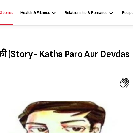
 Stories
Health & Fitness
Relationship & Romance
Recip
 की (Story- Katha Paro Aur Devdas