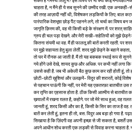
सकते हैं गर्भस्थ शिशु में? इस विषय पर भी क्या कोई मनोवैज्ञान
चाहता है, न मैंने ही ये सब सुनने की उम्मीद रखी. एक अनकह
की तरह आज़ादी नहीं थी, विशेषकर लड़कियों के लिए. बाल क
पारंपारिक वेशभूषा छोड़ पैंट पहनने लगे, तो चर्चा का विषय बन जाए
जागृति क़िस्म की, वह भी किसी बड़े के संरक्षण में. पर शरत् साह
ग्रुप ही चल पड़ा देखने. और मेरी सखी-सहेलियों को मुझे छेड़ने 
कितना संयमी था वह. मैं ही फालतू की बातें करती रहती. पर शरद 
पर मुझे सहायता हेतु बुला लेतीं. शरद मुझे छेड़ने के बहाने कहत
तो घर में रौनक आ जाती है. मैं तो यह बकबक स्थाई रूप से सुनने 
गये होंगे उसे देखे, शायद कुछ और अधिक. पर कभी नहीं लगा कि व
उससे कही है. जब भी अकेली बैठ कुछ काम कर रही होती हूं, तो हाथ
छोटी-छोटी ख़ुशियां और उलझनें- विदुर की शरारतें, कोई विशे
से पहचान पाऊंगी कि नहीं, पर मेरी यह एकतरफ़ा बातचीत उस तक 
कर तृप्ति का एहसास होता है. ठीक किसी आत्मीय से बातचीत कर ल
ख़यालों में रखना ग़लत है, कहोगे. पर जो मेरे साथ हुआ, वह ग़लत न
जानती हूं, शरद किसी और का है, किसी के सिर का ताज है वह. तो
बातें कर लेती हूं, इतना ही तो, बस. विदुर अब बड़ा हो गया है. पढ़ा
सिखाया है कि ज़िंदगी वह अपनी इच्छा से जी सकता है, बशर्ते उसक
अपने आधीन शोध करती एक लड़की से विवाह करना चाहता है. नही