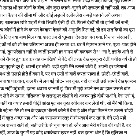
िक शोध करेगा? अजीब बात है ना. न उसने कभी स्पष्ट शब्दों में कहा कि वह मुझे कितना
ी-सी समझ थी हम दोनों के बीच. और कुछ कहने-सुनने की ज़रूरत ही नहीं पड़ी. तब आज
टवाना फैशन की सीमा थी और कोई लड़की स्लीवलेस कपड़े पहनने लगे अथवा
. ख़ासकर छोटे शहरों में तो स्थिति ऐसी ही थी. फ़िल्में देखीं भी तो झांसी की रानी,
ित्य कोर्स में होने के कारण देवदास देखने की अनुमति मिल गई, तो हम लड़कियों का पूरा
के लिए नया बाण मिल गया. शरद तब से ‘तुम्हारा देवदास’ बन गया. कितना संस्कारी,
की मां को तो मेरा बतियाना अच्छा ही लगता था. घर में मेहमान आने पर, पूजा-पाठ होने
ा, “मां, तुम परेशान नहीं हो जातीं इसकी हर समय की बकबक से?” “ना रे. इसके आने से
को तैयार हूं.” कह कर वह कनखियों से बेटे की तरफ़ देख मुस्कुरा देतीं. पचीस वर्ष तो हो
ह मुझसे दूर है. अपनी हर छोटी-बड़ी ख़ुशी मैंने उससे बांटी है. अपनी हर परेशानी
 तो उलझे होते हैं काम में, पर मन उसी से बातें करता रहता है, छोटी-छोटी बातें,
ष बनाया पकवान, कल पैर में लग गई चोट- सब कुछ. नहीं जानती उसे सामने देख एकदम
नहीं पहुंचती, इतना अवश्य जानती हूं. फिर भी मुझे अपने मन का हाल उससे बांट
ेने के समान. नैतिकता के तराजू पर तोलोगे तो अवश्य मुझे दोषी पाओगे. मेरा उसे यूं
हीं था क्या? हमारी पीढ़ी आंख मूंद सब कुछ स्वीकार कर लेती थी, सो मैंने भी किया.
 रहे ना! मेरे तो मन के एकदम भीतरी कोने में बैठा है और मौक़ा मिलने पर उससे थोड़ी
ई में बहुत अच्छा रहा और अब रसायनशास्त्र में शोधकार्य कर रहा है. मैंने उसे यही
ा रास्ता सही हो, सही तरी़के से चुना गया हो. और आज मेरी परीक्षा की घड़ी है. वह
ं, आज के युग में यह कोई धमाकेदार ख़बर नहीं. बस इतना और है कि तूलिका न