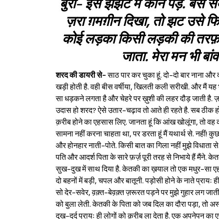
बुरी- इस झंझट में कौन पड़े. बस 
ज़रा ग़मग़ीन दिखा, तो झट उसे फिकर
कोई लड़का किसी लड़की की तरफ़ ज़र
जाता. मेरा मन भी बां
शरद की डायरी से-
साठ पार कर चुका हूं. दो-दो बार नाना और दा
खड़ी होती है. वही बीस वर्षीया, खिलती कली सरीखी. और मैं यह 
सा धड़कने लगता है और चेहरे पर ख़ुशी की लहर दौड़ जाती है. ज़
उदास हो शरद? ऐसे उतार-चढ़ाव तो आते ही रहते है. सब ठीक हो जाए
क़रीब होने का एहसास लिए. जानता हूं कि आंख खोलूंगा, तो वह कही
सामना नहीं करना चाहता था, पर डरता हूं मैं यथार्थ से. नहीं! क
और होनहार नाती-पोते. किसी बात का गिला नहीं मुझे विधाता से. क
पति और आदर्श पिता के सारे फ़र्ज़ पूरी तरह से निभाये हैं मैंन
सुख-दुख में साथ दिया है. केतकी का ख़याल तो एक मधुर-सा ए
दो बहनों में बड़ी, चपल और बातूनी. पड़ोसी होने के नाते प्राय
सो देर-सवेर, व़क़्त-बेव़क़्त ज़रूरत पड़ने पर मुझे गुहार लग जा
को बुला लेती. केतकी के पिता को जब दिल का दौरा पड़ा, तो अस
दुख-दर्द प्रायः ही लोगों को क़रीब ला देता है. एक अपनेपन का