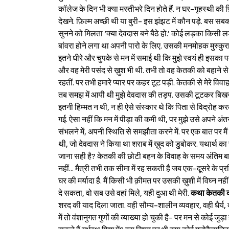
कॉलेज के दिन भी क्या मस्तीभरे दिन होते हैं. न घर-गृहस्थी क
देखने. फ़िल्म अच्छी थी या बुरी- इस झंझट में कौन पड़े. बस 
सुनने को मिलता ‘क्या देवदास बने बैठे हो.’ कोई लड़का किसी
बांवरा होने लगा था अपनी पारो के लिए. उसकी मनमोहक मुस्क
इतने धीरे और चुपके से मन में समाई थी कि मुझे स्वयं ही इसका पत
और वह मेरी पसंद से ख़ुश भी थी. तभी तो वह केतकी को बहाने से
रहतीं. पर तभी हमारे प्यार पर कहर टूट पड़ी. केतकी से मेरे विव
तब समझ में आयी थी मुझे देवदास की तड़प. उसकी टूटकर बिखर ज
इतनी हिम्मत न थी, न ही ऐसे संस्कार थे कि पिता से विद्रोह 
गई. ऐसा नहीं कि मन में पीड़ा की कमी थी, पर मुझे उसे अपने अं
संभलने में, अपनी स्थिति से समझौता करने में. पर एक बात पर मैं दृ
थी, जो देवदास ने किया था शराब में ख़ुद को डुबोकर. यथार्थ का
जाना सही है? केतकी की छोटी बहन के विवाह के समय अंतिम बार 
नहीं... मैत्री तभी तक सीमा में रह सकती है जब एक-दूसरे के 
घर की मर्यादा है. मैं किसी भी क़ीमत पर उसकी ख़ुशी में विघ्न न
दे सकता, वो सब उसे वहां मिले, यही दुआ थी मेरी.
कथा केतकी 
शरद की याद दिला जाता. वही सौम्य-शालीन व्यवहार, वही धैर्य, द
में तो वंशानुगत गुणों की व्याख्या हो चुकी है- पर मन से कोई ज