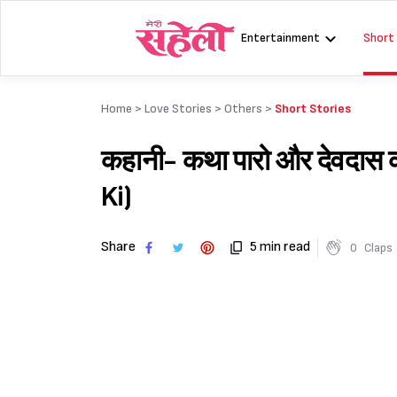
Skip
to
Entertainment
Short
content
Home >
Love Stories
>
Others
>
Short Stories
कहानी- कथा पारो और देवदास
Ki)
Share
5 min read
0
Claps