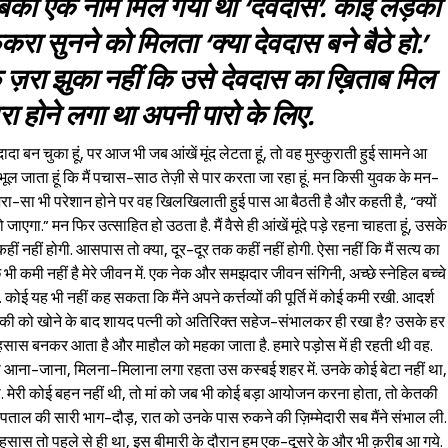
सबको एक नाम मिल गया था ‘देवदास’. कोई लड़का
ा सुनने को मिलता ‘क्या देवदास बने बैठे हो.’
ा झुका नहीं कि उसे देवदास का ख़िताब मिल
वरा होने लगा था अपनी पारो के लिए.
दा बन चुका हूं, पर आज भी जब आंखें मूंद लेटता हूं, तो वह मुस्कुराती हुई सामने आ
भूल जाता हूं कि मैं पचास-साठ तेज़ी से पार करता जा रहा हूं. मन किसी युवक के मन-
रा-सा भी परेशान होने पर वह खिलखिलाती हुई पास आ बैठती है और कहती है, “क्यों
गा.” मन फिर उत्साहित हो उठता है. मैं वैसे ही आंखें मूंदे पड़े रहना चाहता हूं, उसके
ं नहीं होगी. आसपास तो क्या, दूर-दूर तक कहीं नहीं होगी. ऐसा नहीं कि मैं सत्य का
ुछ भी कमी नहीं है मेरे जीवन में. एक नेक और समझदार जीवन संगिनी, अच्छे स्नेहिल बच्चे
ोई यह भी नहीं कह सकता कि मैंने अपने कर्त्तव्यों की पूर्ति में कोई कमी रखी. आदर्श
े. केतकी को खोने के बाद शायद पत्नी को अतिरिक्त सहेज-संभालकर ही रखा है? उसके हर
हसास बनकर आता है और माहौल को महका जाता है. हमारे पड़ोस में ही रहती थी वह.
ः ही आना-जाना, मिलना-मिलाना लगा रहता उस कस्बई शहर में. उनके कोई बेटा नहीं था,
ती. मेरी कोई बहन नहीं थी, तो मां को जब भी कोई बड़ा आयोजन करना होता, तो केतकी
्पताल की सारी भाग-दौड़, रात को उनके पास रुकने की ज़िम्मेदारी सब मैंने संभाल ली.
 एहसास तो पहले से ही था, इस बीमारी के दौरान हम एक-दूसरे के और भी क़रीब आ गये.