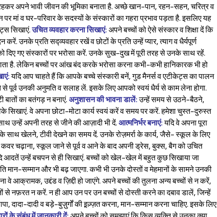
 में रहकर अपने भावी जीवन की भूमिका बनाता है. अच्छे खान-पान, रहन-सहन, चरित्र व
जीवन पर मां व घर-परिवार के सदस्यों के संस्कारों का गहरा प्रभाव पड़ता है. इसलिए यह
ेट्स सिखाएं.
उचित व्यवहार करना सिखाएं:
अपने बच्चों को ऐसे संस्कार व शिक्षा दें कि
ें. उनके प्रति सद्व्यवहार रखें व छोटों के प्रति उन्हें प्यार, त्याग व धैर्यपूर्ण
को दिए गए संस्कारों पर भरोसा करें. उनके सुख-दुख में पूरी तरह से उनके साथ रहें.
 जाता है. लेकिन बच्चों पर आंख बंद करके भरोसा करना कभी-कभी हानिकारक भी हो
ाएं:
यदि आप चाहते हैं कि आपके बच्चे संस्कारी बनें, गुड मैनर्स व एटीकेट्स का पालन
 से पूर्व उनकी अनुमति व सलाह लें. इसके लिए आपको स्वयं धैर्य से काम लेना होगा.
ी बातों का बतंगड़ न बनाएं.
अनुशासन की भावना डालें:
उन्हें समय से उठने-बैठने,
े सिखाएं. वे अपना छोटा-मोटा कार्य स्वयं करें व समय पर करें. हमेशा चुस्त-दुरुस्त
 साथ उन्हें अपनी तरह से जीने की आज़ादी भी दें.
आत्मनिर्भर बनाएं:
यदि वे अपना पूरा
ों के साथ खेलने, टीवी देखने का समय दें. उनके रोज़मर्रा के कार्य, जैसे- स्कूल के लिए
कवर चढ़ाना, स्कूल जाने से पूर्व व आने के बाद अपनी ड्रेस, बुक्स, बैग को उचित
ें उन्हें बचपन से ही सिखाएं. बच्चों को खेल-खेल में बहुत कुछ सिखाया जा
ति मान-सम्मान और भी बढ़ जाएगा. कभी भी उनके दोस्तों व मेहमानों के सामने उनकी
 वरना वे आक्रामक, उद्दंड व ज़िद्दी हो जाएंगे. अपने बच्चों की तुलना अन्य बच्चों से न करें,
तों से नफ़रत न करें. न ही आप उन पर उन बच्चों से दोस्ती करने का दबाव डालें, जिन्हें
ी-पापा, दादा-दादी व बड़े-बुज़ुर्गों की इ़ज़्ज़त करना, मान-सम्मान करना चाहिए. इसके लिए
दारों के संबंध में जानकारी दें:
अपने बच्चों को समझाएं कि किस व्यक्ति से उनका क्या