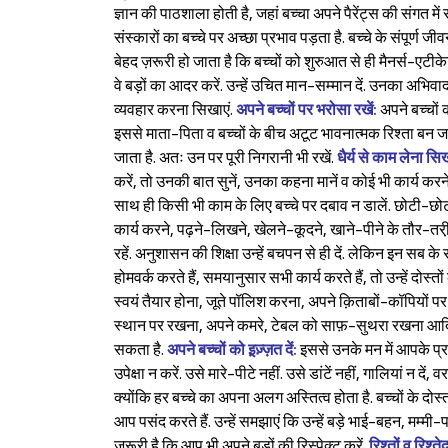
ज्ञान की पाठशाला होती है, जहां बच्चा अपने पैरेंट्स की संगत
संस्कारों का बच्चे पर अच्छा प्रभाव पड़ता है. बच्चे के संपूर्ण 
बेहद ज़रूरी हो जाता है कि बच्चों को शुरुआत से ही मैनर्स-एटीक
वे बड़ों का आदर करें. उन्हें उचित मान-सम्मान दें. उनका अभिवादन कर
व्यवहार करना सिखाएं.
अपने बच्चों पर भरोसा रखें:
अपने बच्चों 
इससे माता-पिता व बच्चों के बीच अटूट भावनात्मक रिश्ता बन
जाता है. अतः उन पर पूरी निगरानी भी रखें.
धैर्य से काम लेना सिख
करें, तो उनकी बात सुनें, उनका कहना मानें व कोई भी कार्य करने
साथ ही किसी भी काम के लिए बच्चे पर दबाव न डालें. छोटी-छोट
कार्य करने, पढ़ने-लिखने, खेलने-कूदने, खाने-पीने के तौर-तरी़क
रहें. अनुशासन की शिक्षा उन्हें बचपन से ही दें. लेकिन इन सब के
होमवर्क करते हैं, समयानुसार सभी कार्य करते हैं, तो उन्हें दोस्त
स्वयं तैयार होना, जूते पॉलिश करना, अपने क़िताबों-कॉपियों पर 
स्थान पर रखना, अपने कमरे, टेबल को साफ़-सुथरा रखना आदि आदत
सकता है.
अपने बच्चों को इ़ज़्ज़त दें:
इससे उनके मन में आपके प्र
उपेक्षा न करें. उसे मारे-पीटे नहीं. उसे डांटें नहीं, गालियां न दें,
क्योंकि हर बच्चे का अपना अलग अस्तित्व होता है. बच्चों के दोस्
आप पसंद करते हैं. उन्हें समझाएं कि उन्हें बड़े भाई-बहन, मम्म
ज़रूरी है कि आप भी अपने बड़ों की रिस्पेक्ट करें.
रिश्तों व रिश्ते