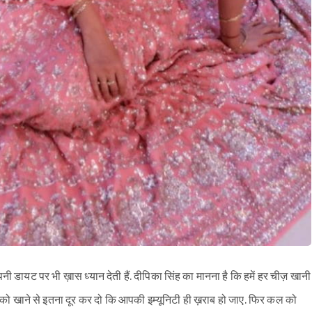
 डायट पर भी ख़ास ध्यान देती हैं. दीपिका सिंह का मानना है कि हमें हर चीज़ खानी
ुद को खाने से इतना दूर कर दो कि आपकी इम्यूनिटी ही ख़राब हो जाए. फिर कल को