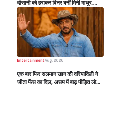
दोसानी को हराकर विनर बनीं मिनी माथुर,
इनाम में मिले 50 लाख रुपये और चमचमाती ही
ट्रॉफी (Mini Mathur Lifts Trophy
Beats Aly Goni And Ruhee Dosani)
Entertainment
Aug, 2026
एक बार फिर सलमान खान की दरियादिली ने
जीता फैंस का दिल, असम में बाढ़ पीड़ित लोगों
की मदद के लिए सलमान ने मिलाया NGO से
हाथ, बेघर लोगों के लिए बनवाएंगे 500 घर
(Salman Khan In Collaboration With
An NGO Will Builds Homes For 500
Flood Affected People In Assam)