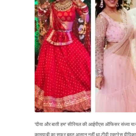
'दीया और बाती हम' सीरियल की आईपीएस ऑफिसर संध्या यानी द
क़ामयाबी का सफ़र बहुत आसान नहीं था.टीवी एक्ट्रेस दीपिका