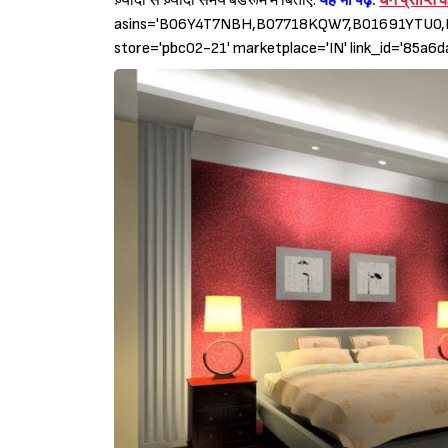
ज़्यादा से ज़्यादा समय बेडरूम में बिताएं.
यह भी पढ़ें:
धन प्राप्ति
asins='B06Y4T7NBH,B07718KQW7,B01691YTU0,B
store='pbc02-21' marketplace='IN' link_id='85a