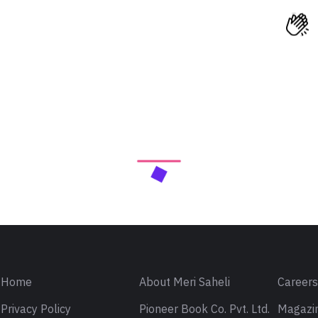
Home
About Meri Saheli
Career
Privacy Policy
Pioneer Book Co. Pvt. Ltd.
Magazin