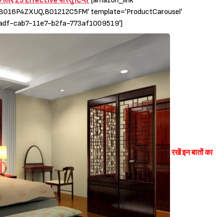
 के लिए 25 Effective वास्तु टिप्स
[amazon_link
016P4ZXUQ,B01212C5FM' template='ProductCarousel'
6dadf-cab7-11e7-b2fa-773af1009519']
रखें इन बातों का