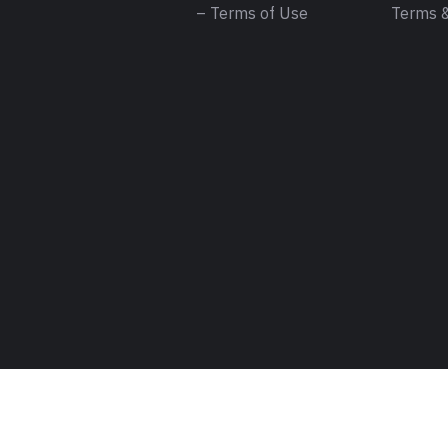
– Terms of Use
Terms &
Copyright ©2026 . All rights are reserved to Meri Saheli.