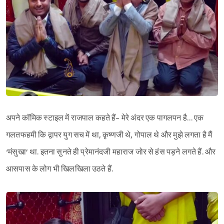
अपने कॉमिक स्टाइल में राजपाल कहते हैं- मेरे अंदर एक पागलपन है… एक
गलतफहमी कि द्वापर युग सच में था, कृष्णजी थे, गोपाल थे और मुझे लगता है मैं
‘मंसुखा’ था. इतना सुनते ही प्रेमानंदजी महाराज जोर से हंस पड़ने लगते हैं. और
आसपास के लोग भी खिलखिला उठते हैं.