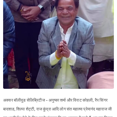
अक्सर बॉलीवुड सेलिब्रिटीज - अनुष्का शर्मा और विराट कोहली, रैप सिंगर
बादशाह, शिल्पा शेट्टी, राज कुंद्रा आदि लोग संत महात्मा प्रेमानंद महाराज जी