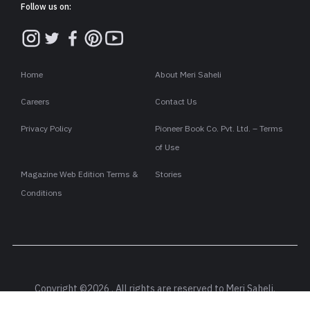
Follow us on:
Home
About Meri Saheli
Careers
Contact Us
Privacy Policy
Pioneer Book Co. Pvt. Ltd. – Terms
of Use
Magazine Web Edition Terms &
Stories
Conditions
Copyright ©2026 . All rights are reserved to Meri Saheli.