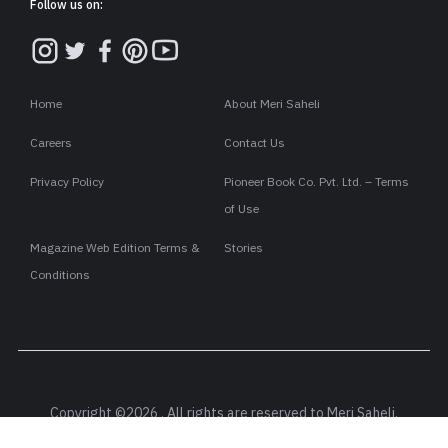
Follow us on:
Home
About Meri Saheli
Careers
Contact Us
Privacy Policy
Pioneer Book Co. Pvt. Ltd. – Terms
of Use
Magazine Web Edition Terms &
Stories
Conditions
Copyright ©2026 . All rights are reserved to Meri Saheli.