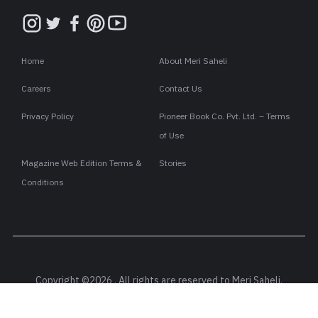
Home
About Meri Saheli
Careers
Contact Us
Privacy Policy
Pioneer Book Co. Pvt. Ltd. – Terms
of Use
Magazine Web Edition Terms &
Stories
Conditions
Copyright ©2026 . All rights are reserved to Meri Saheli.