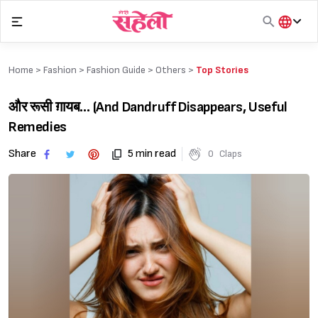
Skip
to
content
हिंदी
English
Home >
Fashion
>
Fashion Guide
>
Others
>
Top Stories
मराठी
और रूसी ग़ायब… (And Dandruff Disappears, Useful
Remedies
Share
5 min read
0
Claps