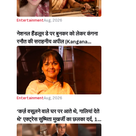
Entertainment
Aug, 2026
नेशनल हैंडलूम डे पर बुनकर को लेकर कंगना
रनौत की सराहनीय अपील (Kangana
Ranaut’s Commendable Appeal
Regarding Weavers On National
Handloom Day)
Entertainment
Aug, 2026
‘कर्ज़ वसूलने वाले घर पर आते थे, गालियां देते
थे’ एक्ट्रेस सुष्मिता मुखर्जी का छलका दर्द, 1
करोड़ का कर्ज उतारने के लिए करनी पड़ी थी
C ग्रेड फिल्में, बोलीं- ‘मैंने अपनी आत्मा बेच दी