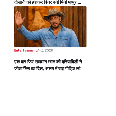
दोसानी को हराकर विनर बनीं मिनी माथुर,
इनाम में मिले 50 लाख रुपये और चमचमाती ही
ट्रॉफी (Mini Mathur Lifts Trophy
Beats Aly Goni And Ruhee Dosani)
Entertainment
Aug, 2026
एक बार फिर सलमान खान की दरियादिली ने
जीता फैंस का दिल, असम में बाढ़ पीड़ित लोगों
की मदद के लिए सलमान ने मिलाया NGO से
हाथ, बेघर लोगों के लिए बनवाएंगे 500 घर
(Salman Khan In Collaboration With
An NGO Will Builds Homes For 500
Flood Affected People In Assam)