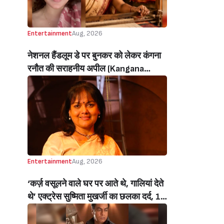
Entertainment
Aug, 2026
नेशनल हैंडलूम डे पर बुनकर को लेकर कंगना
रनौत की सराहनीय अपील (Kangana
Ranaut’s Commendable Appeal
Regarding Weavers On National
Handloom Day)
Entertainment
Aug, 2026
‘कर्ज़ वसूलने वाले घर पर आते थे, गालियां देते
थे’ एक्ट्रेस सुष्मिता मुखर्जी का छलका दर्द, 1
करोड़ का कर्ज उतारने के लिए करनी पड़ी थी
C ग्रेड फिल्में, बोलीं- ‘मैंने अपनी आत्मा बेच दी