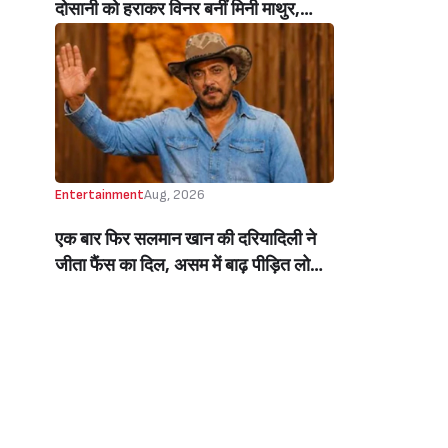
दोसानी को हराकर विनर बनीं मिनी माथुर,
इनाम में मिले 50 लाख रुपये और चमचमाती ही
ट्रॉफी (Mini Mathur Lifts Trophy
Beats Aly Goni And Ruhee Dosani)
Entertainment
Aug, 2026
एक बार फिर सलमान खान की दरियादिली ने
जीता फैंस का दिल, असम में बाढ़ पीड़ित लोगों
की मदद के लिए सलमान ने मिलाया NGO से
हाथ, बेघर लोगों के लिए बनवाएंगे 500 घर
(Salman Khan In Collaboration With
An NGO Will Builds Homes For 500
Flood Affected People In Assam)