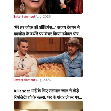
Entertainment
Aug, 2026
‘मेरे हर जोक की ऑडियंस…’ अजय देवगन ने
काजोल के बर्थडे पर शेयर किया मजेदार पोस्ट,
हंसती-ठहाका लगाती काजोल पर लुटाया प्यार
(My Best Joke Has Had The Same
Audience’ Ajay Devgn’s Heartfelt
Birthday Wish Melts Kajol’s Fans)
Entertainment
Aug, 2026
Alliance: भाई के लिए सलमान खान ने तोड़े
रियलिटी शो के रूल्स, घर के अंदर लेकर गए
मोबाइल, सोहेल खान हुए इमोशनल (Salman
Khan Break Rules Bring Mobile