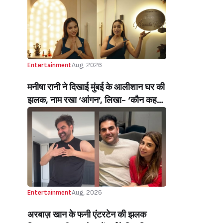
Inside Reality Show Alliance For
Brother Sohail Khan Emotional)
Entertainment
Aug, 2026
मनीषा रानी ने दिखाई मुंबई के आलीशान घर की
झलक, नाम रखा ‘आंगन’, लिखा- ‘कौन कहता
है सपने पूरे नहीं होते’ (Manisha Rani
Shares Glimpse Of Her Luxurious
New House In Mumbai, Names It
‘Aangan’, Says- ‘Who Says Dreams
Don’t Come True?’)
Entertainment
Aug, 2026
अरबाज़ खान के फनी एंटरटेन की झलक