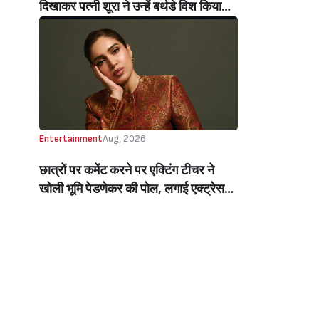
दिखाकर पत्नी शूरा ने उन्हें बर्थडे विश किया
(Arbaaz Khan’s Wife, Sshura,
Wished Him A Happy Birthday By
Sharing A Glimpse Of His Fun,
Entertaining Side)
Entertainment
Aug, 2026
छात्रों पर कमेंट करने पर एक्टिंग टीचर ने
खोली भूमि पेडणेकर की पोल, लगाई एक्ट्रेस
की क्लास, बोलीं- पहले खुद को देखो (Bhumi
Pednekars Acting Teacher Trolled
Her For Remark On Students)