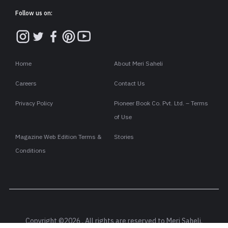
Follow us on:
Home
About Meri Saheli
Careers
Contact Us
Privacy Policy
Pioneer Book Co. Pvt. Ltd. – Terms
of Use
Magazine Web Edition Terms &
Stories
Conditions
Copyright ©2026 . All rights are reserved to Meri Saheli.