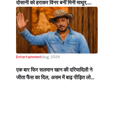
दोसानी को हराकर विनर बनीं मिनी माथुर,
इनाम में मिले 50 लाख रुपये और चमचमाती ही
ट्रॉफी (Mini Mathur Lifts Trophy
Beats Aly Goni And Ruhee Dosani)
Entertainment
Aug, 2026
एक बार फिर सलमान खान की दरियादिली ने
जीता फैंस का दिल, असम में बाढ़ पीड़ित लोगों
की मदद के लिए सलमान ने मिलाया NGO से
हाथ, बेघर लोगों के लिए बनवाएंगे 500 घर
(Salman Khan In Collaboration With
An NGO Will Builds Homes For 500
Flood Affected People In Assam)