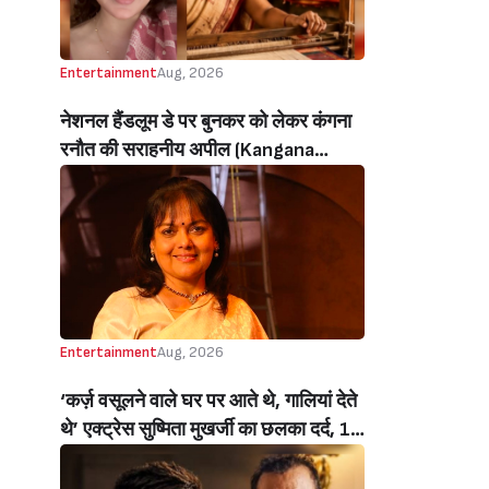
Entertainment
Aug, 2026
नेशनल हैंडलूम डे पर बुनकर को लेकर कंगना
रनौत की सराहनीय अपील (Kangana
Ranaut’s Commendable Appeal
Regarding Weavers On National
Handloom Day)
Entertainment
Aug, 2026
‘कर्ज़ वसूलने वाले घर पर आते थे, गालियां देते
थे’ एक्ट्रेस सुष्मिता मुखर्जी का छलका दर्द, 1
करोड़ का कर्ज उतारने के लिए करनी पड़ी थी
C ग्रेड फिल्में, बोलीं- ‘मैंने अपनी आत्मा बेच दी