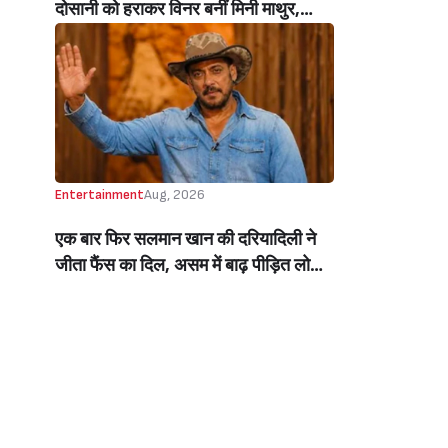
दोसानी को हराकर विनर बनीं मिनी माथुर,
इनाम में मिले 50 लाख रुपये और चमचमाती ही
ट्रॉफी (Mini Mathur Lifts Trophy
Beats Aly Goni And Ruhee Dosani)
Entertainment
Aug, 2026
एक बार फिर सलमान खान की दरियादिली ने
जीता फैंस का दिल, असम में बाढ़ पीड़ित लोगों
की मदद के लिए सलमान ने मिलाया NGO से
हाथ, बेघर लोगों के लिए बनवाएंगे 500 घर
(Salman Khan In Collaboration With
An NGO Will Builds Homes For 500
Flood Affected People In Assam)