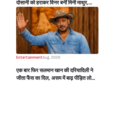
दोसानी को हराकर विनर बनीं मिनी माथुर,
इनाम में मिले 50 लाख रुपये और चमचमाती ही
ट्रॉफी (Mini Mathur Lifts Trophy
Beats Aly Goni And Ruhee Dosani)
Entertainment
Aug, 2026
एक बार फिर सलमान खान की दरियादिली ने
जीता फैंस का दिल, असम में बाढ़ पीड़ित लोगों
की मदद के लिए सलमान ने मिलाया NGO से
हाथ, बेघर लोगों के लिए बनवाएंगे 500 घर
(Salman Khan In Collaboration With
An NGO Will Builds Homes For 500
Flood Affected People In Assam)