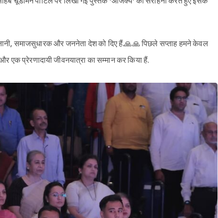
्नासाहेब चूडामन पाटिल पर लिखी गई पुस्तक ‘अंजिक्य’ की सराहना करते हुए इसके
सेनानी, समाजसुधारक और जननेता देश को दिए हैं.🙏🙏 पिछले सप्ताह हमने केवल
और एक प्रेरणादायी जीवनयात्रा का सम्मान कर किया हैं.