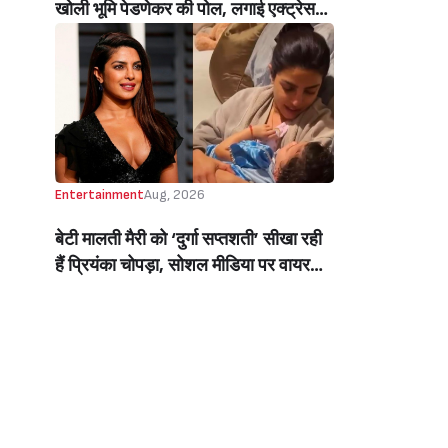
खोली भूमि पेडणेकर की पोल, लगाई एक्ट्रेस
की क्लास, बोलीं- पहले खुद को देखो (Bhumi
Pednekars Acting Teacher Trolled
Her For Remark On Students)
Entertainment
Aug, 2026
बेटी मालती मैरी को ‘दुर्गा सप्तशती’ सीखा रही
हैं प्रियंका चोपड़ा, सोशल मीडिया पर वायरल
हुए वीडियो को देख फैंस बोले- दोनों रूपों में
कमाल हो (Priyanka Chopra Teaches
Durga Saptashati Mantras To
Daughter Malti Marie)