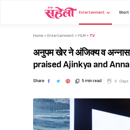
Skip
to
Entertainment
Short
content
Home >
Entertainment
>
FILM
>
TV
अनुपम खेर ने अंजिक्य व अन्
praised Ajinkya and Ann
Share
5 min read
0
Claps