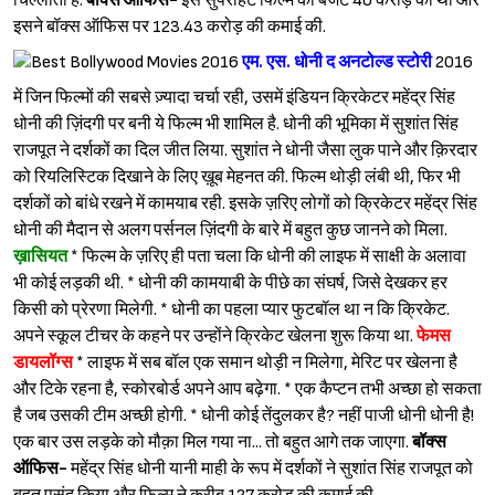
चिल्लाता है.
बॉक्स ऑफिस-
इस सुपरहिट फिल्म का बजट 40 करोड़ का था और
इसने बॉक्स ऑफिस पर 123.43 करोड़ की कमाई की.
एम. एस. धोनी द अनटोल्ड स्टोरी
2016
में जिन फिल्मों की सबसे ज़्यादा चर्चा रही, उसमें इंडियन क्रिकेटर महेंद्र सिंह
धोनी की ज़िंदगी पर बनी ये फिल्म भी शामिल है. धोनी की भूमिका में सुशांत सिंह
राजपूत ने दर्शकों का दिल जीत लिया. सुशांत ने धोनी जैसा लुक पाने और क़िरदार
को रियलिस्टिक दिखाने के लिए ख़ूब मेहनत की. फिल्म थोड़ी लंबी थी, फिर भी
दर्शकों को बांधे रखने में कामयाब रही. इसके ज़रिए लोगों को क्रिकेटर महेंद्र सिंह
धोनी की मैदान से अलग पर्सनल ज़िंदगी के बारे में बहुत कुछ जानने को मिला.
ख़ासियत
* फिल्म के ज़रिए ही पता चला कि धोनी की लाइफ में साक्षी के अलावा
भी कोई लड़की थी. * धोनी की कामयाबी के पीछे का संघर्ष, जिसे देखकर हर
किसी को प्रेरणा मिलेगी. * धोनी का पहला प्यार फुटबॉल था न कि क्रिकेट.
अपने स्कूल टीचर के कहने पर उन्होंने क्रिकेट खेलना शुरू किया था.
फेमस
डायलॉग्स
* लाइफ में सब बॉल एक समान थोड़ी न मिलेगा, मेरिट पर खेलना है
और टिके रहना है, स्कोरबोर्ड अपने आप बढ़ेगा. * एक कैप्टन तभी अच्छा हो सकता
है जब उसकी टीम अच्छी होगी. * धोनी कोई तेंदुलकर है? नहीं पाजी धोनी धोनी है!
एक बार उस लड़के को मौक़ा मिल गया ना... तो बहुत आगे तक जाएगा.
बॉक्स
ऑफिस-
महेंद्र सिंह धोनी यानी माही के रूप में दर्शकों ने सुशांत सिंह राजपूत को