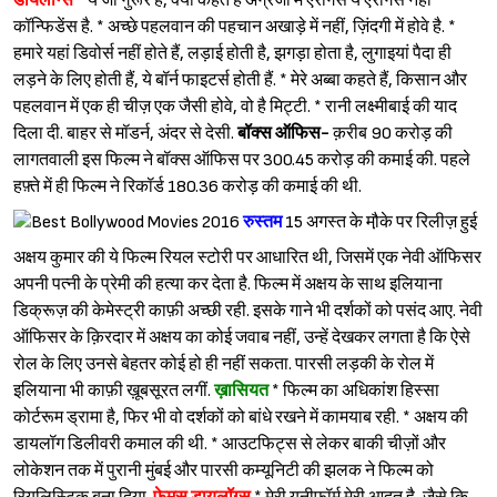
डायलॉग्स
* ये जो गुरूर है, क्या कहते हैं अंग्रेजी में एरोगेंस ये एरोगेंस नहीं
कॉन्फिडेंस है. * अच्छे पहलवान की पहचान अखाड़े में नहीं, ज़िंदगी में होवे है. *
हमारे यहां डिवोर्स नहीं होते हैं, लड़ाई होती है, झगड़ा होता है, लुगाइयां पैदा ही
लड़ने के लिए होती हैं, ये बॉर्न फाइटर्स होती हैं. * मेरे अब्बा कहते हैं, किसान और
पहलवान में एक ही चीज़ एक जैसी होवे, वो है मिट्टी. * रानी लक्ष्मीबाई की याद
दिला दी. बाहर से मॉडर्न, अंदर से देसी.
बॉक्स ऑफिस-
क़रीब 90 करोड़ की
लागतवाली इस फिल्म ने बॉक्स ऑफिस पर 300.45 करोड़ की कमाई की. पहले
हफ़्ते में ही फिल्म ने रिकॉर्ड 180.36 करोड़ की कमाई की थी.
रुस्तम
15 अगस्त के मौ़के पर रिलीज़ हुई
अक्षय कुमार की ये फिल्म रियल स्टोरी पर आधारित थी, जिसमें एक नेवी ऑफिसर
अपनी पत्नी के प्रेमी की हत्या कर देता है. फिल्म में अक्षय के साथ इलियाना
डिक्रूज़ की केमेस्ट्री काफ़ी अच्छी रही. इसके गाने भी दर्शकों को पसंद आए. नेवी
ऑफिसर के क़िरदार में अक्षय का कोई जवाब नहीं, उन्हें देखकर लगता है कि ऐसे
रोल के लिए उनसे बेहतर कोई हो ही नहीं सकता. पारसी लड़की के रोल में
इलियाना भी काफ़ी ख़ूबसूरत लगीं.
ख़ासियत
* फिल्म का अधिकांश हिस्सा
कोर्टरूम ड्रामा है, फिर भी वो दर्शकों को बांधे रखने में कामयाब रही. * अक्षय की
डायलॉग डिलीवरी कमाल की थी. * आउटफिट्स से लेकर बाकी चीज़ों और
लोकेशन तक में पुरानी मुंबई और पारसी कम्यूनिटी की झलक ने फिल्म को