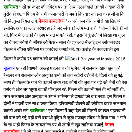
शबाना आज़मी को इस फिल्म के लिए बेस्ट सपोर्टिंग एक्ट्रेस का अवॉर्ड भी मिला.
ख़ासियत
* सोनम कपूर की एक्टिंग पर उंगलियां उठानेवाले उनकी अदाकारी के
मुरीद हो गए. * फिल्म के सभी कलाकारों ने अपने क़िरदार को इस तरह जीया कि
वो बिल्कुल रियल लगें.
फेमस डायलॉग्स
* आपने कल तीन समोसे खा लिए थे,
इसलिए आपका ब्लड प्रेशर हाई है. मेरे प्लेन को ब्लेम मत करो. * दो-दो बेटों की मां
थी, फिर भी लड़की के लिए मन्नत मांगती रही. * इसकी कुंडली में लिखा था कुल
का दीपक बनेगी ये.
बॉक्स ऑफिस-
साल के शुरुआत में आई इस ब्लॉकबस्टर
फिल्म ने बॉक्स ऑफिस पर ज़बर्दस्त कमाई की. 20 करोड़ के बजटवाली इस
फिल्म ने क़रीब 75 करोड़ की कमाई की.
सुल्तान
एक हरियाणवी अखड़ पहलवान की भूमिका में सलमान ख़ान ख़ूब जंचे.
रेसलर बने सलमान और अनुष्का शर्मा की लव स्टोरी दर्शकों के दिलों को छू गई.
साथ ही फिल्म के गाने भी काफ़ी समय तक लोगों की ज़ुबां पर चढ़े रहे. बेबी को बेस
पसंद है और जग घूम्या काफ़ी पॉप्युलर रहे. फिल्म की कहानी भले ही नई नहीं थी,
मगर सलमान और अनुष्का ने अपने अभिनय से दर्शकों को बांधे रखा. इस फिल्म में
दोनों ने पहली बार साथ काम किया. हरियाणवी बोलने की कोशिश करते सलमान
काफ़ी अच्छे लगे.
ख़ासियत
* इस फिल्म में जहां देश की मिट्टी के खेल पहलवानी
की बात की गई, वहीं बेटी बचाओ मुहिम से जुड़ा मज़बूत संदेश भी दिया गया. * गाने
के साथ ही फिल्म के डायलॉग्स पर भी लोगों ने ख़ूब तालियां बजाईं.
फेमस