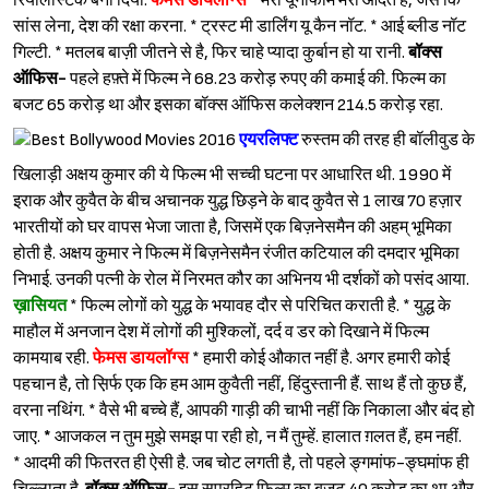
रियलिस्टिक बना दिया.
फेमस डायलॉग्स
* मेरी यूनीफॉर्म मेरी आदत है, जैसे कि
सांस लेना, देश की रक्षा करना. * ट्रस्ट मी डार्लिंग यू कैन नॉट. * आई ब्लीड नॉट
गिल्टी. * मतलब बाज़ी जीतने से है, फिर चाहे प्यादा कुर्बान हो या रानी.
बॉक्स
ऑफिस-
पहले हफ़्ते में फिल्म ने 68.23 करोड़ रुपए की कमाई की. फिल्म का
बजट 65 करोड़ था और इसका बॉक्स ऑफिस कलेक्शन 214.5 करोड़ रहा.
एयरलिफ्ट
रुस्तम की तरह ही बॉलीवुड के
खिलाड़ी अक्षय कुमार की ये फिल्म भी सच्ची घटना पर आधारित थी. 1990 में
इराक और कुवैत के बीच अचानक युद्ध छिड़ने के बाद कुवैत से 1 लाख 70 हज़ार
भारतीयों को घर वापस भेजा जाता है, जिसमें एक बिज़नेसमैन की अहम् भूमिका
होती है. अक्षय कुमार ने फिल्म में बिज़नेसमैन रंजीत कटियाल की दमदार भूमिका
निभाई. उनकी पत्नी के रोल में निरमत कौर का अभिनय भी दर्शकों को पसंद आया.
ख़ासियत
* फिल्म लोगों को युद्ध के भयावह दौर से परिचित कराती है. * युद्ध के
माहौल में अनजान देश में लोगों की मुश्किलों, दर्द व डर को दिखाने में फिल्म
Sign in
कामयाब रही.
फेमस डायलॉग्स
* हमारी कोई औकात नहीं है. अगर हमारी कोई
पहचान है, तो स़िर्फ एक कि हम आम कुवैती नहीं, हिंदुस्तानी हैं. साथ हैं तो कुछ हैं,
वरना नथिंग. * वैसे भी बच्चे हैं, आपकी गाड़ी की चाभी नहीं कि निकाला और बंद हो
जाए.
*
आजकल न तुम मुझे समझ पा रही हो, न मैं तुम्हें. हालात ग़लत हैं, हम नहीं.
* आदमी की फितरत ही ऐसी है. जब चोट लगती है, तो पहले ङ्गमांफ-ङ्घमांफ ही