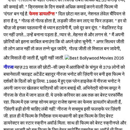
* 'दंगल' ने रिलीज के पहले रविवार को रिकॉर्ड सबसे अधिक 42.35 करोड़ रुपए
की कमाई की. * क्रिसमस के दिन सबसे अधिक कमाई करने वाली फिल्म भी
'दंगल' बन गई है.
फेमस डायलॉग्स
* दिल छोटा मत कर, नेशनल लेवेल चैंपियन से
हारा है तू. * गोल्ड तो गोल्ड होता है, लड़की जीत कर लाए या फिर लड़का. * हर वो
चीज़ जो इनका पहलवानी से ध्यान हटावेगी मैं, उसे दूर कर दूंगा. * मेडलिस्ट पेड़
पर नहीं उगते....उन्हें बनाना पड़ता है...प्यार से...मेहनत से और लगन से. * मैं अपनी
छोरियों को इतना काबिल बनाउंगा कि वो अपने छोरा चुनेंगी. * अगर सिल्वर जीती
तो लोग आज नहीं तो कल तन्ने भूल जावेंगे, गोल्ड जीती तो मिसाल बन जावेगी,
और मिसालें दी जाती हैं, भूली नहीं जातीं.
नीरजा
महज़ 23 साल की छोटी-सी उम्र में आतंकियों के चंगुल से 379 लोगों को
बचानेवाली फ्लाइट अटेंडेंट बहादुर नीरजा भनोट की ज़िंदगी पर बनी इस फिल्म ने
दर्शकों के दिलों को छू लिया. 1986 में हुए एक प्लेन हाइजेक में नीरजा भनोट ने
अपनी जान पर खेलकर यात्रियों की जान बचाई थी. अभिनेत्री सोनम कपूर ने
नीरजा के रोल में जान डाल दी. ये उनके करियर का अब तक का बेस्ट परफॉर्मेंस
रहा. फिल्म में एक जगह सोनम कपूर राजेश खन्ना का फेमस डायलॉग बोलती हैं,
'ज़िंदगी ब़ड़ी होनी चाहिए लंबी नहीं.' नीरजा ने सचमुच इसी फलस़फे पर ज़िंदगी
जी. हाल ही में फिल्म के निर्देशक राम माधवानी को इस फिल्म के लिए बेस्ट
डायरेक्टर का स्टार स्क्रीन अवॉर्ड मिला. साथ ही फिल्म को बेस्ट स्क्रीनप्ले और