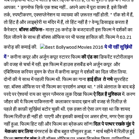
जब लड़कियां पार्टी में जाती हैं और ड्रिंक करती हैं, तो वो पुश्तैनी हक़ बन जाती हैं
आपका. * ङ्गनोफ स़िर्फ एक शब्द नहीं... अपने आप में पूरा वाक्य है. इसे किसी
तर्क, स्पष्टीकरण, एक्सप्लेनेशन या व्याख्या की ज़रूरत नहीं होती. * रॉक शो में हैं,
तो हिंट है और लाइब्रेरी या मंदिर में हैं, तो हिंट नहीं है ? वेन्यू डिसाइड करता है
कैरेक्टर.
बॉक्स ऑफिस-
मात्र 26 करोड़ के बजटवाली इस फिल्म ने दर्शकों का
दिल जीतने के साथ ही बॉक्स ऑफिस पर भी फतह हासिल की. फिल्म ने 63.21
करोड़ की कमाई की.
ये भी रहीं सुर्ख़ियों
में
* करीना कपूर और अर्जुन कपूर स्टारर फिल्म
की एंड का
डिफरेंट स्टोरीलाइन
की वजह से चर्चा में रही. इस फिल्म में हाउस हसबैंड बने अर्जुन कपूर और
एंबिशियस करियर वुमन के रोल में करीना कपूर ने दर्शकों का दिल जीत लिया.
दोनों की ये साथ में पहली फिल्म थी. फिल्म का गाना
हाई हील ते नचे
सुपरहिट
रहा. बॉक्स ऑफिस पर भी फिल्म का प्रदर्शन अच्छा था. * लंबे अंतराल के बाद बड़े
परदे पर ऐश्‍वर्या राय का सुपर ग्लैमरस लुक दिखा फिल्म
ऐ दिल है मुश्किल
में. करण
जौहर की ये फिल्म पाकिस्तानी कलाकार फवाद ख़ान की वजह से रिलीज़ से
पहले ही काफ़ी सुर्ख़ियां बटोर चुकी थी. एक व़क्त तो ऐसा लग रहा था कि शायद
फिल्म रिलीज़ ही नहीं हो पाएगी और इसकी कमाई पर असर होगा, मगर ऐसा कुछ
नहीं हुआ. फिल्म हिट रही और फिल्म का ब्रेकअप सॉन्ग
दिल पे पत्थर रखके मुंह पे
मेकअप कर लिया
यंगस्टर्स के बीच बहुत पॉप्युलर हुआ. * मार्च महीने में रिलीज़ हुई