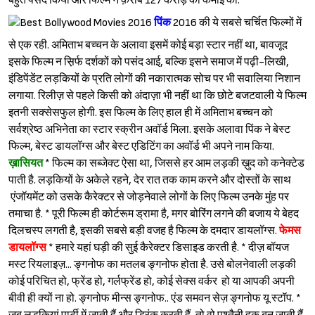
बहुत पसंद किया और फिल्म ने क़रीब 127 करोड़ की कमाई की.
पिंक
2016 की ये सबसे चर्चित फिल्मों में
से एक रही. अमिताभ बच्चन के अलावा इसमें कोई बड़ा स्टार नहीं था, बावजूद
इसके फिल्म न स़िर्फ दर्शकों को पसंद आई, बल्कि इसने समाज में पढ़ी-लिखी,
इंडिपेंडेंट लड़कियों के प्रति लोगों की नकारात्मक सोच पर भी सवालिया निशान
लगाया. रिलीज़ से पहले किसी को अंदाज़ा भी नहीं था कि छोटे बजटवाली ये फिल्म
इतनी सक्सेसफुल होगी. इस फिल्म के लिए हाल ही में अमिताभ बच्चन को
सर्वश्रेष्ठ अभिनेता का स्टार स्क्रीन अवॉर्ड मिला. इसके अलावा पिंक ने बेस्ट
फिल्म, बेस्ट डायलॉग्स और बेस्ट एडिटिंग का अवॉर्ड भी अपने नाम किया.
ख़ासियत
* फिल्म का सब्जेक्ट ऐसा था, जिससे हर आम लड़की ख़ुद को कनेक्टेड
पाती है. लड़कियों के अकेले रहने, देर रात तक काम करने और दोस्तों के साथ
एंजॉयमेंट को उसके कैरेक्टर से जोड़नेवाले लोगों के लिए फिल्म उनके मुंह पर
तमाचा है. * पूरी फिल्म ही कोर्टरूम ड्रामा है, मगर बोरिंग लगने की बजाय ये बेहद
दिलचस्प लगती है, इसकी सबसे बड़ी वजह है फिल्म के दमदार डायलॉग्स.
फेमस
डायलॉग्स
* हमारे यहां घड़ी की सुई कैरेक्टर डिसाइड करती है. * दीज़ बॉयज
मस्ट रियलाइज़... ङ्गनोफ का मतलब ङ्गनोफ होता है. उसे बोलनेवाली लड़की
कोई परिचित हो, फ्रेंड हो, गर्लफ्रेंड हो, कोई सेक्स वर्कर हो या आपकी अपनी
बीवी ही क्यों ना हो. ङ्गनोफ मीन्स ङ्गनोफ.. एंड समवन सेज़ ङ्गनोफ यू स्टॉप. *