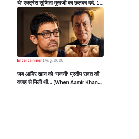
थे’ एक्ट्रेस सुष्मिता मुखर्जी का छलका दर्द, 1
करोड़ का कर्ज उतारने के लिए करनी पड़ी थी
C ग्रेड फिल्में, बोलीं- ‘मैंने अपनी आत्मा बेच दी
थी’ (‘I Sold My Soul’ Actress
Sushmita Mukherjee Recalls Doing
C-Grade Films To Pay Loan)
Entertainment
Aug, 2026
जब आमिर खान को ‘गजनी’ प्रदीप रावत की
वजह से मिली थी… (When Aamir Khan
Got ‘Ghajini’ Because Of Pradeep
Rawat)