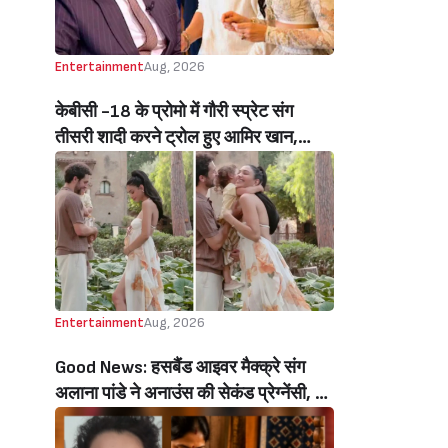
Entertainment
Aug, 2026
केबीसी -18 के प्रोमो में गौरी स्प्रेट संग
तीसरी शादी करने ट्रोल हुए आमिर खान,
यूजर्स बोले- उनकी चौथी शादी के बारे में पूछो
(Ask About His Fourth Wedding
Aamir Khan Trolled Over Third
Marriage To Gauri Spratt Under
Amitabh Bachchans KBC18
Promos)
Entertainment
Aug, 2026
Good News: हसबैंड आइवर मैक्क्रे संग
अलाना पांडे ने अनाउंस की सेकंड प्रेग्नेंसी, बेटे
रिवर संग शेयर किया क्यूटेस्ट वीडियो
(Alanna Panday Announces Second