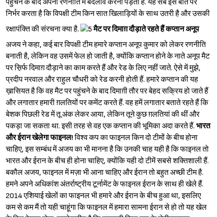
पहुंचने के बाद अपनी रणनीति में बदलाव करना पड़ता है. यह सब इस बात पर
निर्भर करता है कि विपक्षी टीम किन सात खिलाड़ियों के साथ उतरी है और उसकी
रक्षापंक्ति की संरचना क्या है.
मैट पर दिमाग़ दौड़ाते रहते हैं कप्तान अनूप
अजय ने कहा, कई बार विपक्षी टीम हमारे कप्तान अनूप कुमार को लेकर रणनीति
बनाती है, लेकिन वह उसमें फेल हो जाती है, क्योंकि कप्तान होने के नाते अनूप मैट
पर स़िर्फ दिमाग़ दौड़ाने का काम करते हैं और रेड के लिए नहीं जाते. ऐसे में मुझे,
प्रदीप नरवाल और राहुल चौधरी को रेड करनी होती हैं. हमारे कप्तान की यह
ख़ासियत है कि वह मैट पर पहुंचने के बाद दिमाग़ी तौर पर बेहद सक्रिय हो जाते हैं
और लगातार हमारी ग़लतियों पर कमेंट करते हैं. वह हमें लगातार बताते रहते हैं कि
बेशक पिछली रेड में तू अंक लेकर आया, लेकिन तूने कुछ ग़लतियां की थीं और
पकड़ा जा सकता था. इसी तरह से वह एक कप्तान की भूमिका अदा करते हैं.
भारत
Sign in
और ईरान खेलेगा फाइनल!
विश्‍व कप का फाइनल किन दो टीमों के बीच होना
चाहिए, इस सम्बंध में अजय का भी मानना है कि उनकी चाह यही है कि फाइनल तो
भारत और ईरान के बीच ही होना चाहिए, क्योंकि यही दो टीमें सबसे शक्तिशाली हैं.
बकौल अजय, फाइनल में मज़ा भी आना चाहिए और ईरान तो बहुत अच्छी टीम है.
हमने अपने अधिकांश अंतर्राष्ट्रीय टूर्नामेंट के फाइनल ईरान के साथ ही खेले हैं.
2014 एशियाई खेलों का फाइनल भी हमारे और ईरान के बीच हुआ था, इसलिए
कम से कम मैं तो यही चाहूंगा कि फाइनल में हमारा सामना ईरान से हो तो यह खेल