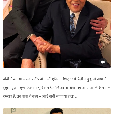
बॉबी ने बताया - जब संदीप वांगा की एनिमल थिएटर में रिलीज हुई, तो पापा ने
मुझसे पूछा- इस फिल्म में तू विलेन है? मैंने जवाब दिया- हां जी पापा, लेकिन रोल
दमदार है. तब पापा ने कहा - लॉर्ड बॉबी बन गया है तू'....