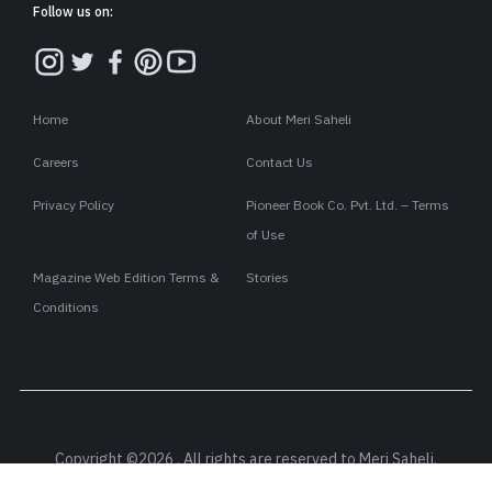
Follow us on:
Home
About Meri Saheli
Careers
Contact Us
Privacy Policy
Pioneer Book Co. Pvt. Ltd. – Terms
of Use
Magazine Web Edition Terms &
Stories
Conditions
Copyright ©2026 . All rights are reserved to Meri Saheli.