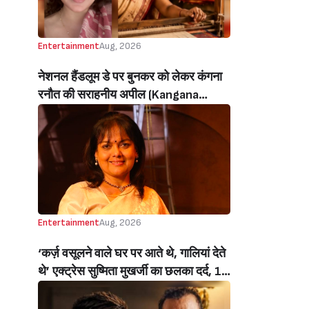
Entertainment
Aug, 2026
नेशनल हैंडलूम डे पर बुनकर को लेकर कंगना
रनौत की सराहनीय अपील (Kangana
Ranaut’s Commendable Appeal
Regarding Weavers On National
Handloom Day)
Entertainment
Aug, 2026
‘कर्ज़ वसूलने वाले घर पर आते थे, गालियां देते
थे’ एक्ट्रेस सुष्मिता मुखर्जी का छलका दर्द, 1
करोड़ का कर्ज उतारने के लिए करनी पड़ी थी
C ग्रेड फिल्में, बोलीं- ‘मैंने अपनी आत्मा बेच दी