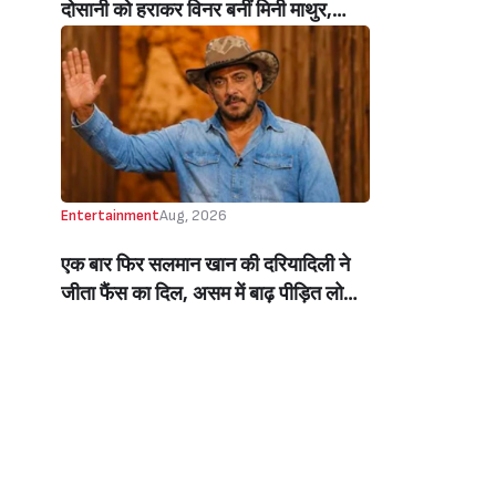
दोसानी को हराकर विनर बनीं मिनी माथुर,
इनाम में मिले 50 लाख रुपये और चमचमाती ही
ट्रॉफी (Mini Mathur Lifts Trophy
Beats Aly Goni And Ruhee Dosani)
Entertainment
Aug, 2026
एक बार फिर सलमान खान की दरियादिली ने
जीता फैंस का दिल, असम में बाढ़ पीड़ित लोगों
की मदद के लिए सलमान ने मिलाया NGO से
हाथ, बेघर लोगों के लिए बनवाएंगे 500 घर
(Salman Khan In Collaboration With
An NGO Will Builds Homes For 500
Flood Affected People In Assam)