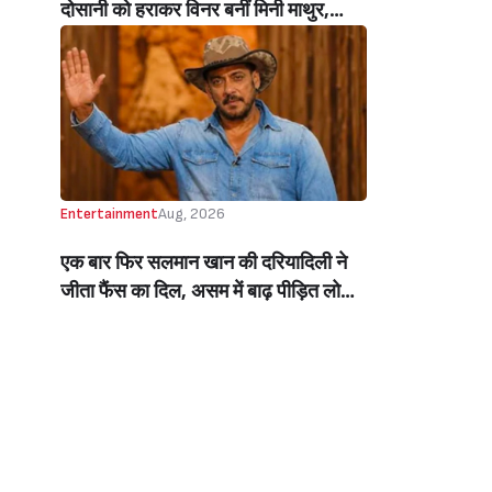
दोसानी को हराकर विनर बनीं मिनी माथुर,
इनाम में मिले 50 लाख रुपये और चमचमाती ही
ट्रॉफी (Mini Mathur Lifts Trophy
Beats Aly Goni And Ruhee Dosani)
Entertainment
Aug, 2026
एक बार फिर सलमान खान की दरियादिली ने
जीता फैंस का दिल, असम में बाढ़ पीड़ित लोगों
की मदद के लिए सलमान ने मिलाया NGO से
हाथ, बेघर लोगों के लिए बनवाएंगे 500 घर
(Salman Khan In Collaboration With
An NGO Will Builds Homes For 500
Flood Affected People In Assam)