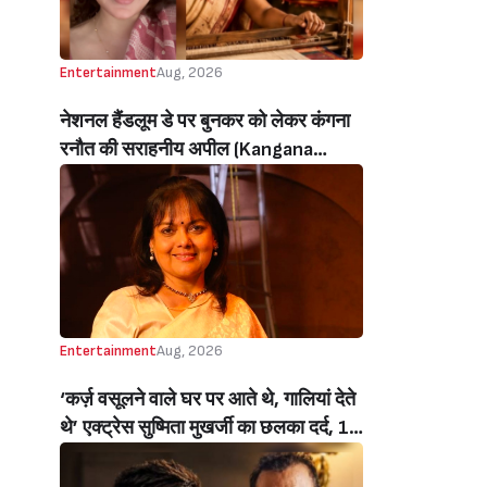
Entertainment
Aug, 2026
नेशनल हैंडलूम डे पर बुनकर को लेकर कंगना
रनौत की सराहनीय अपील (Kangana
Ranaut’s Commendable Appeal
Regarding Weavers On National
Handloom Day)
Entertainment
Aug, 2026
‘कर्ज़ वसूलने वाले घर पर आते थे, गालियां देते
थे’ एक्ट्रेस सुष्मिता मुखर्जी का छलका दर्द, 1
करोड़ का कर्ज उतारने के लिए करनी पड़ी थी
C ग्रेड फिल्में, बोलीं- ‘मैंने अपनी आत्मा बेच दी