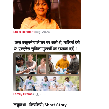
Entertainment
Aug, 2026
‘कर्ज़ वसूलने वाले घर पर आते थे, गालियां देते
थे’ एक्ट्रेस सुष्मिता मुखर्जी का छलका दर्द, 1
करोड़ का कर्ज उतारने के लिए करनी पड़ी थी
C ग्रेड फिल्में, बोलीं- ‘मैंने अपनी आत्मा बेच दी
थी’ (‘I Sold My Soul’ Actress
Sushmita Mukherjee Recalls Doing
C-Grade Films To Pay Loan)
Family Drama
Aug, 2026
लघुकथा- किरकिरी (Short Story-