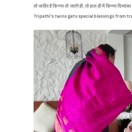
तो जाहिर है किन्नर तो जाएंगे ही. तो हाल ही में किन्नर दिव्या
Tripathi's twins gets special blessings from tr